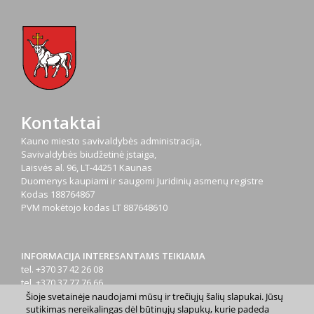
Kontaktai
Kauno miesto savivaldybės administracija,
Savivaldybės biudžetinė įstaiga,
Laisvės al. 96, LT-44251 Kaunas
Duomenys kaupiami ir saugomi Juridinių asmenų registre
Kodas
188764867
PVM mokėtojo kodas
LT 887648610
INFORMACIJA INTERESANTAMS TEIKIAMA
tel. +370 37 42 26 08
tel. +370 37 77 76 66
tel. +370 660 07000
Šioje svetainėje naudojami mūsų ir trečiųjų šalių slapukai. Jūsų
sutikimas nereikalingas dėl būtinųjų slapukų, kurie padeda
el. p.
info@kaunas.lt