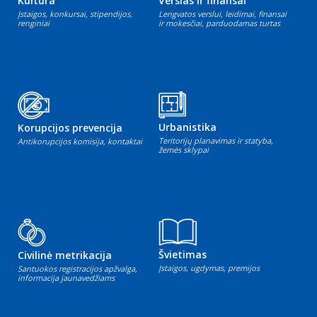
Kultūra
Verslas ir finansai
Įstaigos, konkursai, stipendijos,
Lengvatos verslui, leidimai, finansai
renginiai
ir mokesčiai, parduodamas turtas
Urbanistika
Korupcijos prevencija
Teritorijų planavimas ir statyba,
Antikorupcijos komisija, kontaktai
žemės sklypai
Švietimas
Civilinė metrikacija
Įstaigos, ugdymas, premijos
Santuokos registracijos apžvalga,
informacija jaunavedžiams