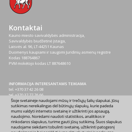
Kontaktai
Kauno miesto savivaldybės administracija,
Savivaldybės biudžetinė įstaiga,
Laisvės al. 96, LT-44251 Kaunas
Duomenys kaupiami ir saugomi Juridinių asmenų registre
Kodas
188764867
PVM mokėtojo kodas
LT 887648610
INFORMACIJA INTERESANTAMS TEIKIAMA
tel. +370 37 42 26 08
tel. +370 37 77 76 66
Šioje svetainėje naudojami mūsų ir trečiųjų šalių slapukai. Jūsų
tel. +370 660 07000
sutikimas nereikalingas dėl būtinųjų slapukų, kurie padeda
el. p.
info@kaunas.lt
mums valdyti interneto svetainę ir užtikrinti jos apsaugą,
naudojimo. Norėdami naudoti statistikos, analitikos ir
rinkodaros slapukus, turime gauti jūsų sutikimą. Šiuos slapukus
naudojame siekdami tobulinti svetainę, užtikrinti patogesnį