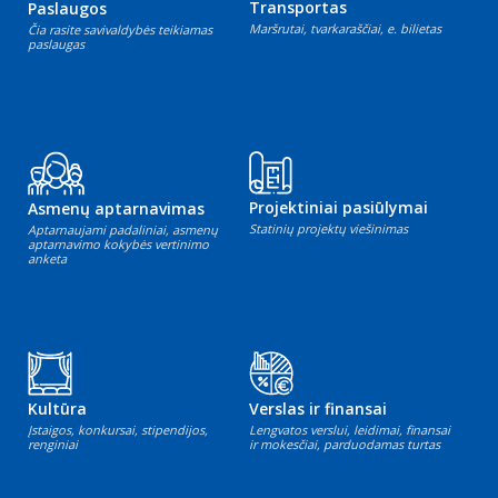
Transportas
Paslaugos
Maršrutai, tvarkaraščiai, e. bilietas
Čia rasite savivaldybės teikiamas
paslaugas
Projektiniai pasiūlymai
Asmenų aptarnavimas
Statinių projektų viešinimas
Aptarnaujami padaliniai, asmenų
aptarnavimo kokybės vertinimo
anketa
Kultūra
Verslas ir finansai
Įstaigos, konkursai, stipendijos,
Lengvatos verslui, leidimai, finansai
renginiai
ir mokesčiai, parduodamas turtas