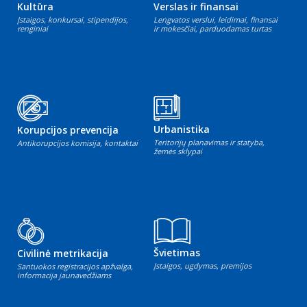
Kultūra
Verslas ir finansai
Įstaigos, konkursai, stipendijos,
Lengvatos verslui, leidimai, finansai
renginiai
ir mokesčiai, parduodamas turtas
Urbanistika
Korupcijos prevencija
Teritorijų planavimas ir statyba,
Antikorupcijos komisija, kontaktai
žemės sklypai
Švietimas
Civilinė metrikacija
Įstaigos, ugdymas, premijos
Santuokos registracijos apžvalga,
informacija jaunavedžiams