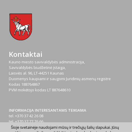
Kontaktai
Kauno miesto savivaldybės administracija,
Savivaldybės biudžetinė įstaiga,
Laisvės al. 96, LT-44251 Kaunas
Duomenys kaupiami ir saugomi Juridinių asmenų registre
Kodas
188764867
PVM mokėtojo kodas
LT 887648610
INFORMACIJA INTERESANTAMS TEIKIAMA
tel. +370 37 42 26 08
tel. +370 37 77 76 66
tel. +370 660 07000
Šioje svetainėje naudojami mūsų ir trečiųjų šalių slapukai. Jūsų