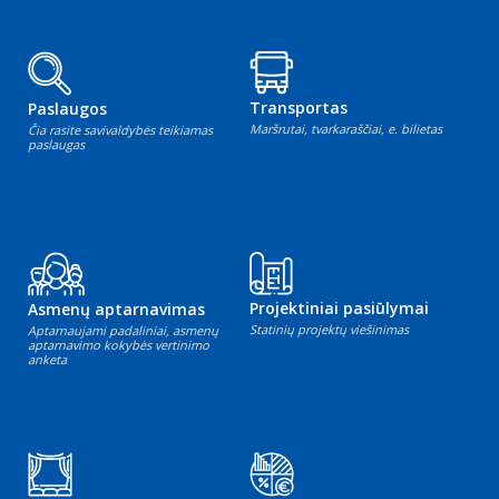
Transportas
Paslaugos
Maršrutai, tvarkaraščiai, e. bilietas
Čia rasite savivaldybės teikiamas
paslaugas
Projektiniai pasiūlymai
Asmenų aptarnavimas
Statinių projektų viešinimas
Aptarnaujami padaliniai, asmenų
aptarnavimo kokybės vertinimo
anketa