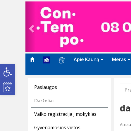
Previous
Apie Kauną
Meras
Open toolbar
Kultūros renginiai
Paslaugos
Pr
Darželiai
da
Vaiko registracija į mokyklas
Atnau
Gyvenamosios vietos