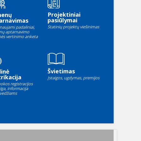
Projektiniai
menų
pasiūlymai
arnavimas
Statinių projektų viešinimas
naujami padaliniai,
nų aptarnavimo
ės vertinimo anketa
Švietimas
linė
rikacija
Įstaigos, ugdymas, premijos
okos registracijos
lga, informacija
vedžiams