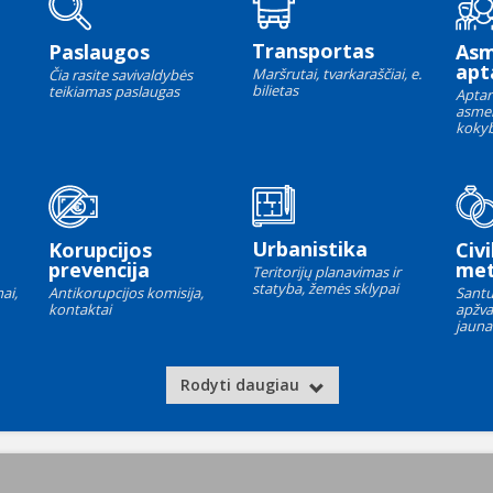
Transportas
Paslaugos
As
apt
Maršrutai, tvarkaraščiai, e.
Čia rasite savivaldybės
bilietas
teikiamas paslaugas
Aptar
asme
kokyb
Urbanistika
Korupcijos
Civi
prevencija
met
Teritorijų planavimas ir
statyba, žemės sklypai
ai,
Antikorupcijos komisija,
Santu
kontaktai
apžva
jauna
Rodyti daugiau