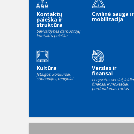
Civilinė sauga ir
Kontaktų
mobilizacija
paieška ir
struktūra
Savivaldybės darbuotojų
kontaktų paieška
Kultūra
Verslas ir
finansai
Įstaigos, konkursai,
stipendijos, renginiai
Lengvatos verslui, leidim
finansai ir mokesčiai,
parduodamas turtas