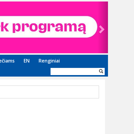
Next
ečiams
EN
Renginiai
Paieškos
forma