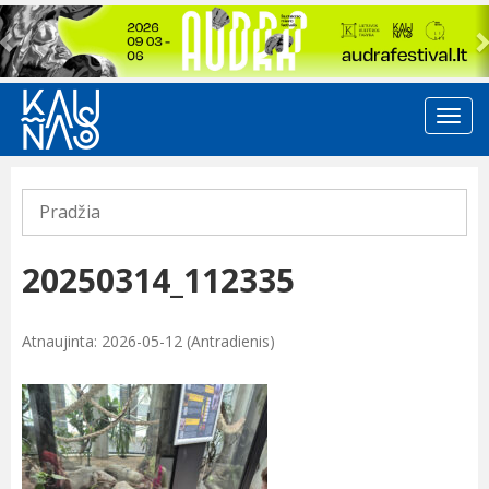
Previous
Pradžia
20250314_112335
Atnaujinta: 2026-05-12 (Antradienis)