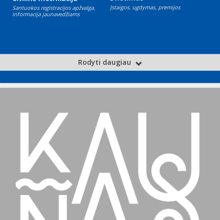
Įstaigos, ugdymas, premijos
Santuokos registracijos apžvalga,
informacija jaunavedžiams
Rodyti daugiau