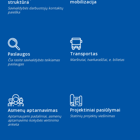
mobilizacija
struktūra
Savivaldybės darbuotojų kontaktų
paieška
Transportas
Paslaugos
Maršrutai, tvarkaraščiai, e. bilietas
Čia rasite savivaldybės teikiamas
paslaugas
Projektiniai pasiūlymai
Asmenų aptarnavimas
Statinių projektų viešinimas
Aptarnaujami padaliniai, asmenų
aptarnavimo kokybės vertinimo
anketa