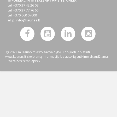
INFORMACIJA INTERESANTAMS TEIKIAMA
tel. +370 37 42 26 08
tel. +370 37 77 76 66
tel. +370 660 07000
el. p.
info@kaunas.lt
2023 m. Kauno miesto savivaldybė. Kopijuoti ir platinti
www.kaunas.lt skelbiamą informaciją be autorių sutikimo draudžiama.
|
Svetainės žemėlapis »