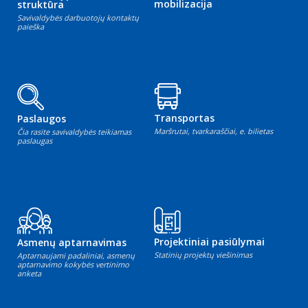
mobilizacija
struktūra
Savivaldybės darbuotojų kontaktų
paieška
Transportas
Paslaugos
Maršrutai, tvarkaraščiai, e. bilietas
Čia rasite savivaldybės teikiamas
paslaugas
Projektiniai pasiūlymai
Asmenų aptarnavimas
Statinių projektų viešinimas
Aptarnaujami padaliniai, asmenų
aptarnavimo kokybės vertinimo
anketa