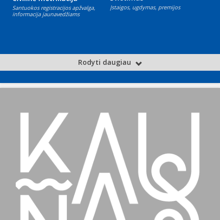
Įstaigos, ugdymas, premijos
Santuokos registracijos apžvalga,
informacija jaunavedžiams
Rodyti daugiau