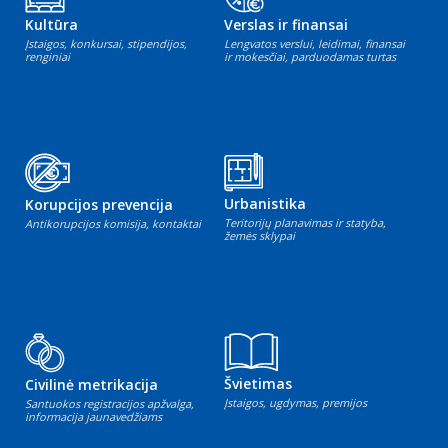
Kultūra
Verslas ir finansai
Įstaigos, konkursai, stipendijos,
Lengvatos verslui, leidimai, finansai
renginiai
ir mokesčiai, parduodamas turtas
Urbanistika
Korupcijos prevencija
Teritorijų planavimas ir statyba,
Antikorupcijos komisija, kontaktai
žemės sklypai
Švietimas
Civilinė metrikacija
Įstaigos, ugdymas, premijos
Santuokos registracijos apžvalga,
informacija jaunavedžiams