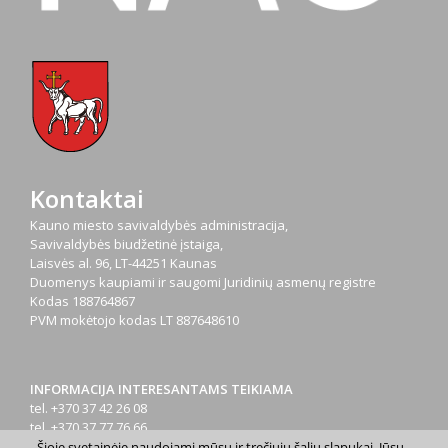
Kontaktai
Kauno miesto savivaldybės administracija,
Savivaldybės biudžetinė įstaiga,
Laisvės al. 96, LT-44251 Kaunas
Duomenys kaupiami ir saugomi Juridinių asmenų registre
Kodas
188764867
PVM mokėtojo kodas
LT 887648610
INFORMACIJA INTERESANTAMS TEIKIAMA
tel. +370 37 42 26 08
tel. +370 37 77 76 66
tel. +370 660 07000
Šioje svetainėje naudojami mūsų ir trečiųjų šalių slapukai. Jūsų