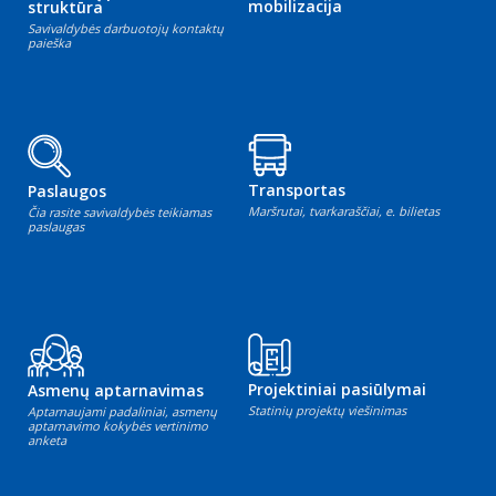
mobilizacija
struktūra
Savivaldybės darbuotojų kontaktų
paieška
Transportas
Paslaugos
Maršrutai, tvarkaraščiai, e. bilietas
Čia rasite savivaldybės teikiamas
paslaugas
Projektiniai pasiūlymai
Asmenų aptarnavimas
Statinių projektų viešinimas
Aptarnaujami padaliniai, asmenų
aptarnavimo kokybės vertinimo
anketa