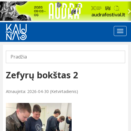
Previous
Pradžia
Zefyrų bokštas 2
Atnaujinta: 2026-04-30 (Ketvirtadienis)