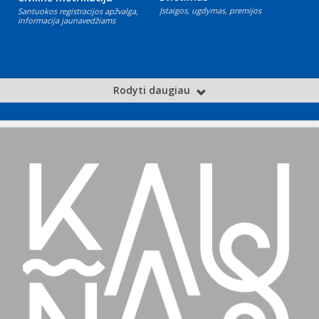
Įstaigos, ugdymas, premijos
Santuokos registracijos apžvalga,
informacija jaunavedžiams
Rodyti daugiau