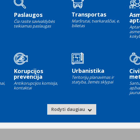
Transportas
Paslaugos
As
apt
Maršrutai, tvarkaraščiai, e.
Čia rasite savivaldybės
bilietas
teikiamas paslaugas
Aptar
asme
kokyb
Urbanistika
Korupcijos
Civi
prevencija
met
Teritorijų planavimas ir
statyba, žemės sklypai
ai,
Antikorupcijos komisija,
Santu
kontaktai
apžva
jauna
Rodyti daugiau