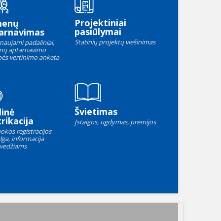
Projektiniai
menų
pasiūlymai
arnavimas
Statinių projektų viešinimas
naujami padaliniai,
nų aptarnavimo
ės vertinimo anketa
Švietimas
linė
rikacija
Įstaigos, ugdymas, premijos
okos registracijos
lga, informacija
vedžiams