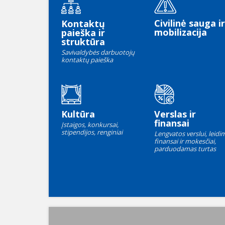
Civilinė sauga ir
Kontaktų
mobilizacija
paieška ir
struktūra
Savivaldybės darbuotojų
kontaktų paieška
Kultūra
Verslas ir
finansai
Įstaigos, konkursai,
stipendijos, renginiai
Lengvatos verslui, leidim
finansai ir mokesčiai,
parduodamas turtas