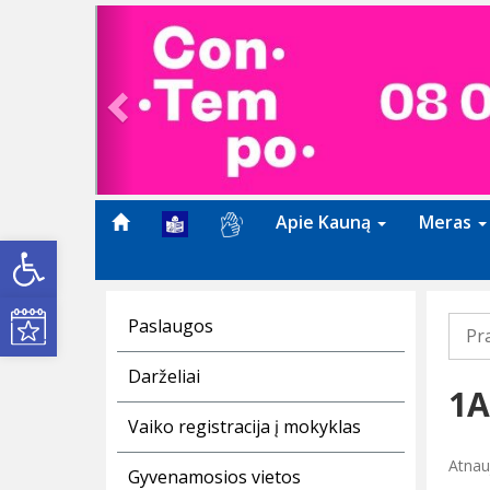
Previous
Apie Kauną
Meras
Open toolbar
Kultūros renginiai
Paslaugos
Pr
Darželiai
1A
Vaiko registracija į mokyklas
Atnau
Gyvenamosios vietos