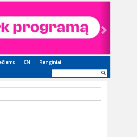
Next
ečiams
EN
Renginiai
Paieškos
forma