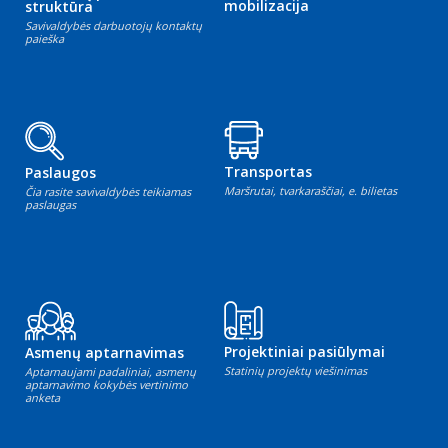
mobilizacija
struktūra
Savivaldybės darbuotojų kontaktų
paieška
Transportas
Paslaugos
Maršrutai, tvarkaraščiai, e. bilietas
Čia rasite savivaldybės teikiamas
paslaugas
Projektiniai pasiūlymai
Asmenų aptarnavimas
Statinių projektų viešinimas
Aptarnaujami padaliniai, asmenų
aptarnavimo kokybės vertinimo
anketa