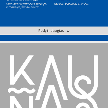
Įstaigos, ugdymas, premijos
Santuokos registracijos apžvalga,
informacija jaunavedžiams
Rodyti daugiau