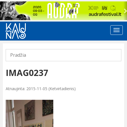
Previous
Pradžia
IMAG0237
Atnaujinta: 2015-11-05 (Ketvirtadienis)