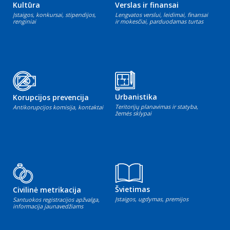
Kultūra
Verslas ir finansai
Įstaigos, konkursai, stipendijos,
Lengvatos verslui, leidimai, finansai
renginiai
ir mokesčiai, parduodamas turtas
Urbanistika
Korupcijos prevencija
Teritorijų planavimas ir statyba,
Antikorupcijos komisija, kontaktai
žemės sklypai
Švietimas
Civilinė metrikacija
Įstaigos, ugdymas, premijos
Santuokos registracijos apžvalga,
informacija jaunavedžiams