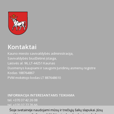
Kontaktai
Kauno miesto savivaldybės administracija,
Savivaldybės biudžetinė įstaiga,
Laisvės al. 96, LT-44251 Kaunas
Duomenys kaupiami ir saugomi Juridinių asmenų registre
Kodas
188764867
PVM mokėtojo kodas
LT 887648610
INFORMACIJA INTERESANTAMS TEIKIAMA
tel. +370 37 42 26 08
tel. +370 37 77 76 66
tel. +370 660 07000
Šioje svetainėje naudojami mūsų ir trečiųjų šalių slapukai. Jūsų