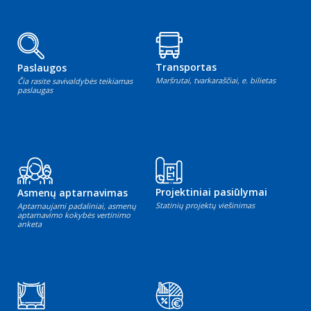
Transportas
Paslaugos
Maršrutai, tvarkaraščiai, e. bilietas
Čia rasite savivaldybės teikiamas
paslaugas
Projektiniai pasiūlymai
Asmenų aptarnavimas
Statinių projektų viešinimas
Aptarnaujami padaliniai, asmenų
aptarnavimo kokybės vertinimo
anketa