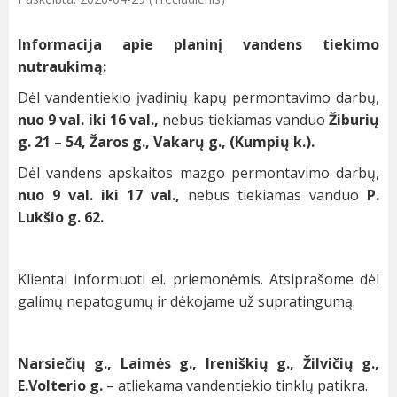
Informacija apie planinį vandens tiekimo
nutraukimą:
Dėl vandentiekio įvadinių kapų permontavimo darbų,
nuo 9 val. iki 16 val.,
nebus tiekiamas vanduo
Žiburių
g. 21 – 54, Žaros g., Vakarų g., (Kumpių k.).
Dėl vandens apskaitos mazgo permontavimo darbų,
nuo
9 val. iki 17 val.,
nebus tiekiamas vanduo
P.
Lukšio g. 62.
Klientai informuoti el. priemonėmis. Atsiprašome dėl
galimų nepatogumų ir dėkojame už supratingumą.
Narsiečių g., Laimės g., Ireniškių g., Žilvičių g.,
E.Volterio g.
– atliekama vandentiekio tinklų patikra.