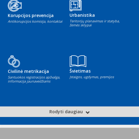
Urbanistika
Korupcijos prevencija
Teritorijų planavimas ir statyba,
Antikorupcijos komisija, kontaktai
žemės sklypai
Švietimas
Civilinė metrikacija
Įstaigos, ugdymas, premijos
Santuokos registracijos apžvalga,
informacija jaunavedžiams
Rodyti daugiau