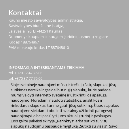
Kontaktai
Kauno miesto savivaldybės administracija,
Savivaldybės biudžetinė įstaiga,
Laisvės al. 96, LT-44251 Kaunas
Duomenys kaupiami ir saugomi Juridinių asmenų registre
Kodas
188764867
PVM mokėtojo kodas
LT 887648610
INFORMACIJA INTERESANTAMS TEIKIAMA
tel. +370 37 42 26 08
tel. +370 37 77 76 66
tel. +370 660 07000
Šioje svetainėje naudojami mūsų ir trečiųjų šalių slapukai. Jūsų
el. p.
info@kaunas.lt
sutikimas nereikalingas dėl būtinųjų slapukų, kurie padeda
mums valdyti interneto svetainę ir užtikrinti jos apsaugą,
naudojimo. Norėdami naudoti statistikos, analitikos ir
rinkodaros slapukus, turime gauti jūsų sutikimą. Šiuos slapukus
naudojame siekdami tobulinti svetainę, užtikrinti patogesnį
naudojimąsi ja bei pasiūlyti jums aktualų turinį ir paslaugas.
Juos galite pakeisti skiltyje „Parinktys“ arba sutikti su visų
2023 m. Kauno miesto savivaldybė. Kopijuoti ir platinti
slapukų naudojimu paspaudę mygtuką „Sutikti su visais“. Savo