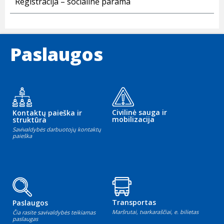
Registracija – socialinė parama
Paslaugos
Civilinė sauga ir
Kontaktų paieška ir
mobilizacija
struktūra
Savivaldybės darbuotojų kontaktų
paieška
Transportas
Paslaugos
Maršrutai, tvarkaraščiai, e. bilietas
Čia rasite savivaldybės teikiamas
paslaugas