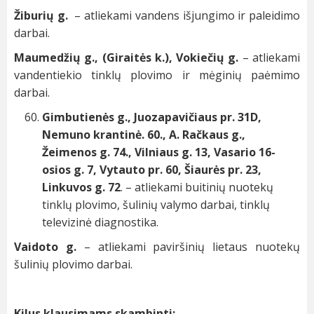
Žiburių g.
– atliekami vandens išjungimo ir paleidimo
darbai.
Maumedžių g., (Giraitės k.),
Vokiečių g.
– atliekami
vandentiekio tinklų plovimo ir mėginių paėmimo
darbai.
Gimbutienės g., Juozapavičiaus pr. 31D,
Nemuno krantinė. 60., A. Račkaus g.,
Žeimenos g. 74., Vilniaus g. 13, Vasario 16-
osios g. 7, Vytauto pr. 60, Šiaurės pr. 23,
Linkuvos g. 72
. – atliekami buitinių nuotekų
tinklų plovimo, šulinių valymo darbai, tinklų
televizinė diagnostika.
Vaidoto g.
– atliekami paviršinių lietaus nuotekų
šulinių plovimo darbai.
Kilus klausimams skambinti: