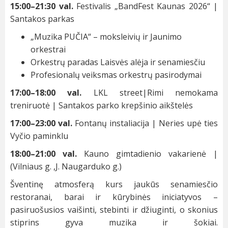
15:00–21:30 val.
Festivalis „BandFest Kaunas 2026“ |
Santakos parkas
„Muzika PUČIA“ – moksleivių ir Jaunimo
orkestrai
Orkestrų paradas Laisvės alėja ir senamiesčiu
Profesionalų veiksmas orkestrų pasirodymai
17:00–18:00 val.
LKL street|Rimi nemokama
treniruotė | Santakos parko krepšinio aikštelės
17:00–23:00 val.
Fontanų instaliacija | Neries upė ties
Vyčio paminklu
18:00–21:00 val.
Kauno gimtadienio vakarienė |
(Vilniaus g. ,J. Naugarduko g.)
Šventinę atmosferą kurs jaukūs senamiesčio
restoranai, barai ir kūrybinės iniciatyvos –
pasiruošusios vaišinti, stebinti ir džiuginti, o skonius
stiprins gyva muzika ir šokiai.