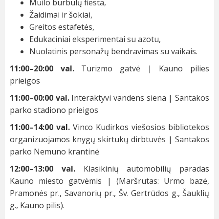
Muilo burbulų fiesta,
Žaidimai ir šokiai,
Greitos estafetės,
Edukaciniai eksperimentai su azotu,
Nuolatinis personažų bendravimas su vaikais.
11:00–20:00 val.
Turizmo gatvė | Kauno pilies
prieigos
11:00–00:00 val.
Interaktyvi vandens siena | Santakos
parko stadiono prieigos
11:00–14:00 val.
Vinco Kudirkos viešosios bibliotekos
organizuojamos knygų skirtukų dirbtuvės | Santakos
parko Nemuno krantinė
12:00–13:00 val.
Klasikinių automobilių paradas
Kauno miesto gatvėmis | (Maršrutas: Urmo bazė,
Pramonės pr., Savanorių pr., Šv. Gertrūdos g., Šauklių
g., Kauno pilis).