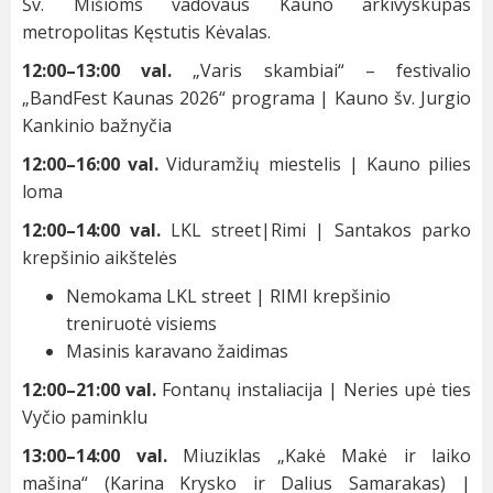
Šv. Mišioms vadovaus Kauno arkivyskupas
metropolitas Kęstutis Kėvalas.
12:00–13:00 val.
„Varis skambiai“ – festivalio
„BandFest Kaunas 2026“ programa | Kauno šv. Jurgio
Kankinio bažnyčia
12:00–16:00 val.
Viduramžių miestelis | Kauno pilies
loma
12:00–14:00 val.
LKL street|Rimi | Santakos parko
krepšinio aikštelės
Nemokama LKL street | RIMI krepšinio
treniruotė visiems
Masinis karavano žaidimas
12:00–21:00 val.
Fontanų instaliacija | Neries upė ties
Vyčio paminklu
13:00–14:00 val.
Miuziklas „Kakė Makė ir laiko
mašina“ (Karina Krysko ir Dalius Samarakas) |