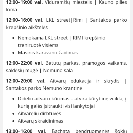
12:00–19:00 val.
Viduramžių miestelis | Kauno pilies
loma
12:00–16:00 val.
LKL street|Rimi | Santakos parko
krepšinio aikštelės
Nemokama LKL street | RIMI krepšinio
treniruotė visiems
Masinis karavano žaidimas
12:00–22:00 val.
Batutų parkas, pramogos vaikams,
saldėsių mugė | Nemuno sala
12:00–20:00 val.
Aitvarų edukacija ir skrydis |
Santakos parko Nemuno krantinė
Didelio aitvaro kūrimas – atvira kūrybinė veikla, į
kurią galės įsitraukti visi lankytojai
Aitvarėlių dirbtuvės
Aitvarų skraidinimas
13:00–16:00 val.
Bachata bendruomenės šokių