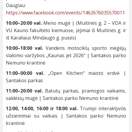
Daugiau:
https://www.facebook.com/events/1462676035570011
10:00–20:00 val.
Meno mugė | (Muitinės g. 2 – VDA ir
VU Kauno fakulteto kiemuose, įėjimai iš Muitinės g. ir
iš Karaliaus Mindaugo g. pusės)
10:00–18:00 val.
Vandens motociklų sporto mėgėjų
slalomo varžybos „Kaunas jet 2026“ | Santakos parko
Nemuno krantinė
11:00–00:00 val.
„Open Kitchen“ maisto erdvė |
Santakos parkas
11:00–20:00 val.
Batutų parkas, pramogos vaikams,
saldėsių mugė | Santakos parko Nemuno krantinė
12:00, 14:00, 16:00 ir 18:00 val.
Trumpi interaktyvūs
užsiėmimai su vaikais | Santakos parko Nemuno
krantinė