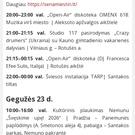
Daugiau:
https://senamiestin.lt/
20:00–23:00 val.
„Open-Air“ diskoteka OMENX 618:
Muzika virš miesto | Aleksoto apžvalgos aikštelė
21:00–21:15 val.
Studio 117 pasirodymas „Crazy
drumers“ (Ukraina) su Kauno gimtadienio vakarienės
dalyviais | Vilniaus g. – Rotušės a.
21:15–00:15 val.
„Open-Air“ diskoteka (DJ Francesca
Efee Sulis, Italija) | Rotušės aikštė
22:00–00:00 val.
Šviesos instaliacija TARP| Santakos
tiltas
Gegužės 23 d.
10:00–16:00 val.
Kultūrinis plaukimas Nemunu
„Švęskime upę! 2026“ | Pradžia – Panemunės
paplūdimys (A. Smetonos alėja 4), pabaiga – Santakos
parkas, Nemuno pakrantė