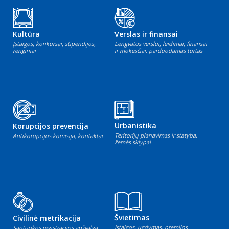
Kultūra
Verslas ir finansai
Įstaigos, konkursai, stipendijos,
Lengvatos verslui, leidimai, finansai
renginiai
ir mokesčiai, parduodamas turtas
Urbanistika
Korupcijos prevencija
Teritorijų planavimas ir statyba,
Antikorupcijos komisija, kontaktai
žemės sklypai
Švietimas
Civilinė metrikacija
Įstaigos, ugdymas, premijos
Santuokos registracijos apžvalga,