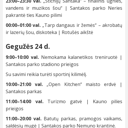
23:00–23:30 val.
„Stichijų Santaka“ – finalinis ugnies,
vandens ir muzikos šou“ | Santakos parko Neries
pakrantė ties Kauno pilimi
00:00–01:00 val.
„Tarp dangaus ir žemės“ – akrobatų
ir lazerių šou, diskoteka | Rotušės aikštė
Gegužės 24 d.
9:00–10:00 val.
Nemokama kalanetikos treniruotė |
Santakos parko stadiono prieigos
Su savimi reikia turėti sportinį kilimėlį.
10:00–21:00 val.
„Open Kitchen“ maisto erdvė |
Santakos parkas
11:00–14:00 val.
Turizmo gatvė | Kauno pilies
prieigos
11:00–20:00 val.
Batutų parkas, pramogos vaikams,
saldėsių mugė | Santakos parko Nemuno krantinė.