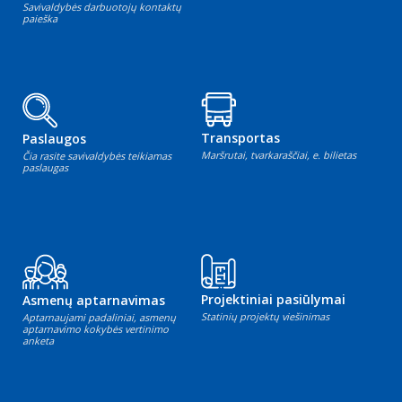
Savivaldybės darbuotojų kontaktų
paieška
Transportas
Paslaugos
Maršrutai, tvarkaraščiai, e. bilietas
Čia rasite savivaldybės teikiamas
paslaugas
Projektiniai pasiūlymai
Asmenų aptarnavimas
Statinių projektų viešinimas
Aptarnaujami padaliniai, asmenų
aptarnavimo kokybės vertinimo
anketa