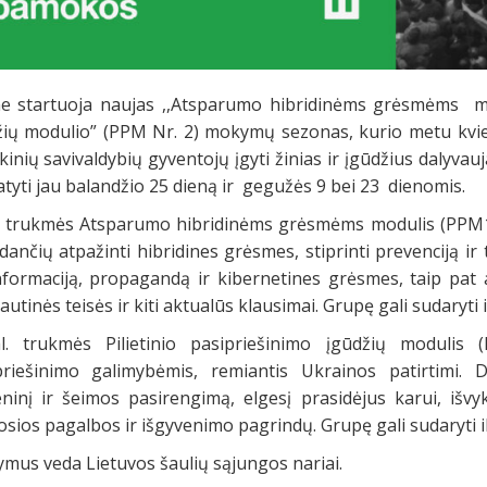
e startuoja naujas ,,Atsparumo hibridinėms grėsmėms modu
žių modulio” (PPM Nr. 2) mokymų sezonas, kurio metu kvie
kinių savivaldybių gyventojų įgyti žinias ir įgūdžius daly
yti jau balandžio 25 dieną ir gegužės 9 bei 23 dienomis.
l. trukmės Atsparumo hibridinėms grėsmėms modulis (PPM1) s
ančių atpažinti hibridines grėsmes, stiprinti prevenciją ir
nformaciją, propagandą ir kibernetines grėsmes, taip pat
autinės teisės ir kiti aktualūs klausimai. Grupę gali sudaryti i
l. trukmės Pilietinio pasipriešinimo įgūdžių modulis 
priešinimo galimybėmis, remiantis Ukrainos patirtimi. 
ninį ir šeimos pasirengimą, elgesį prasidėjus karui, i
sios pagalbos ir išgyvenimo pagrindų. Grupę gali sudaryti ik
mus veda Lietuvos šaulių sąjungos nariai.