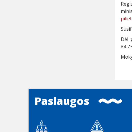
Regi
mini
pilie
Susif
Dėl 
84 73
Mok
Paslaugos