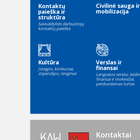
Civilinė sauga ir
Kontaktų
mobilizacija
paieška ir
struktūra
Savivaldybės darbuotojų
kontaktų paieška
Kultūra
Verslas ir
finansai
Įstaigos, konkursai,
stipendijos, renginiai
Lengvatos verslui, leidim
finansai ir mokesčiai,
parduodamas turtas
Kontaktai