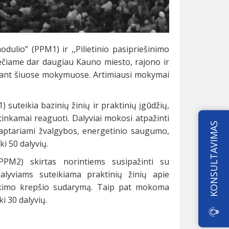
lio” (PPM1) ir ,,Pilietinio pasipriešinimo
čiame dar daugiau Kauno miesto, rajono ir
vaujant šiuose mokymuose. Artimiausi mokymai
uteikia bazinių žinių ir praktinių įgūdžių,
 tinkamai reaguoti. Dalyviai mokosi atpažinti
KONSULTAVIMAS
 aptariami žvalgybos, energetinio saugumo,
ki 50 dalyvių.
(PPM2) skirtas norintiems susipažinti su
Dalyviams suteikiama praktinių žinių apie
švykimo krepšio sudarymą. Taip pat mokoma
i 30 dalyvių.