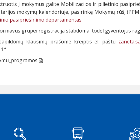
struotis į mokymus galite Mobilizacijos ir pilietinio pasip
sterijos mokymų kalendoriuje, pasirinkę Mokymų rūšį (PPM1
tinio pasipriešinimo departamentas
ormavus grupei registracija stabdoma, todėl gyventojus rag
papildomų klausimų prašome kreiptis el. paštu
zaneta.s
1.”
ymu_programos