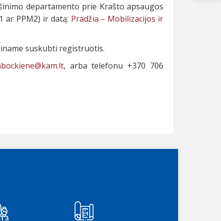
riešinimo departamento prie Krašto apsaugos
 ar PPM2) ir datą:
Pradžia – Mobilizacijos ir
iname suskubti registruotis.
abockiene@kam.lt
, arba telefonu +370 706