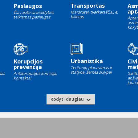
Transportas
Paslaugos
As
apt
Maršrutai, tvarkaraščiai, e.
Čia rasite savivaldybės
bilietas
teikiamas paslaugas
Aptar
asme
kokyb
Urbanistika
Korupcijos
Civi
prevencija
met
Teritorijų planavimas ir
statyba, žemės sklypai
ai,
Antikorupcijos komisija,
Santu
kontaktai
apžva
jauna
Rodyti daugiau