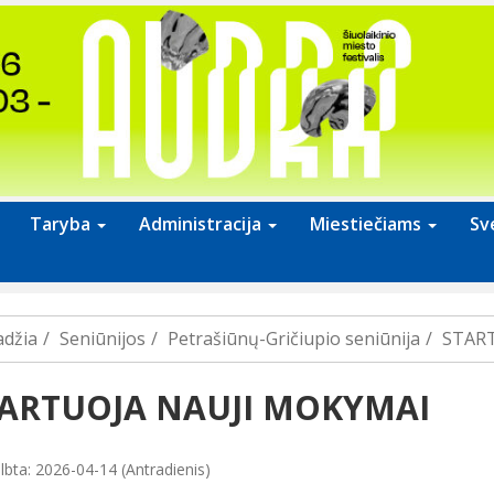
Taryba
Administracija
Miestiečiams
Sv
adžia
Seniūnijos
Petrašiūnų-Gričiupio seniūnija
STAR
ARTUOJA NAUJI MOKYMAI
lbta: 2026-04-14 (Antradienis)