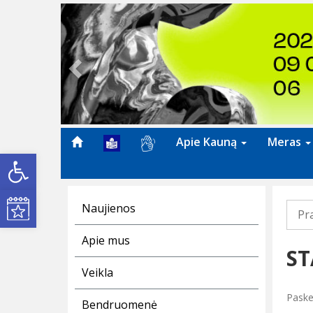
Previous
Apie Kauną
Meras
Open toolbar
Kultūros renginiai
Naujienos
Pr
Apie mus
ST
Veikla
Paske
Bendruomenė