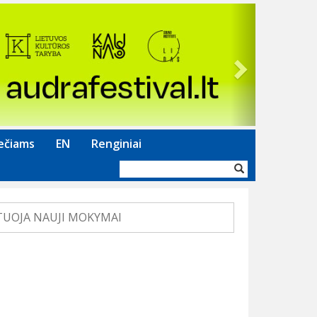
Next
ečiams
EN
Renginiai
Paieškos
forma
TUOJA NAUJI MOKYMAI