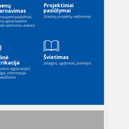
Projektiniai
menų
pasiūlymai
arnavimas
Statinių projektų viešinimas
naujami padaliniai,
nų aptarnavimo
ės vertinimo anketa
Švietimas
linė
rikacija
Įstaigos, ugdymas, premijos
okos registracijos
lga, informacija
vedžiams