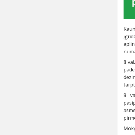
Kaun
įgūd
aplin
numat
8 va
paded
dezi
tarpt
8 va
pasi
asme
pirmo
Moky