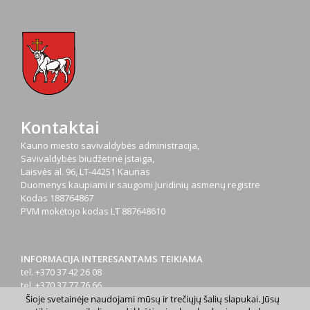
Kontaktai
Kauno miesto savivaldybės administracija,
Savivaldybės biudžetinė įstaiga,
Laisvės al. 96, LT-44251 Kaunas
Duomenys kaupiami ir saugomi Juridinių asmenų registre
Kodas
188764867
PVM mokėtojo kodas
LT 887648610
INFORMACIJA INTERESANTAMS TEIKIAMA
tel. +370 37 42 26 08
tel. +370 37 77 76 66
tel. +370 660 07000
Šioje svetainėje naudojami mūsų ir trečiųjų šalių slapukai. Jūsų