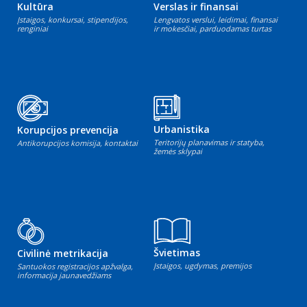
Kultūra
Verslas ir finansai
Įstaigos, konkursai, stipendijos,
Lengvatos verslui, leidimai, finansai
renginiai
ir mokesčiai, parduodamas turtas
Urbanistika
Korupcijos prevencija
Teritorijų planavimas ir statyba,
Antikorupcijos komisija, kontaktai
žemės sklypai
Švietimas
Civilinė metrikacija
Įstaigos, ugdymas, premijos
Santuokos registracijos apžvalga,
informacija jaunavedžiams