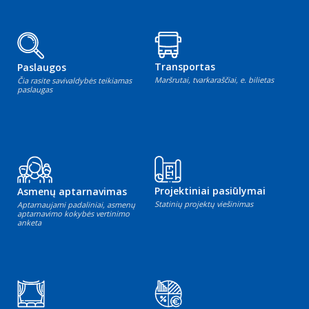
Transportas
Paslaugos
Maršrutai, tvarkaraščiai, e. bilietas
Čia rasite savivaldybės teikiamas
paslaugas
Projektiniai pasiūlymai
Asmenų aptarnavimas
Statinių projektų viešinimas
Aptarnaujami padaliniai, asmenų
aptarnavimo kokybės vertinimo
anketa