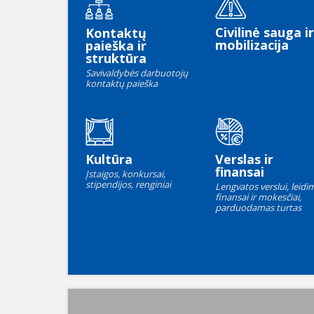
Civilinė sauga ir
Kontaktų
mobilizacija
paieška ir
struktūra
Savivaldybės darbuotojų
kontaktų paieška
Kultūra
Verslas ir
finansai
Įstaigos, konkursai,
stipendijos, renginiai
Lengvatos verslui, leidim
finansai ir mokesčiai,
parduodamas turtas