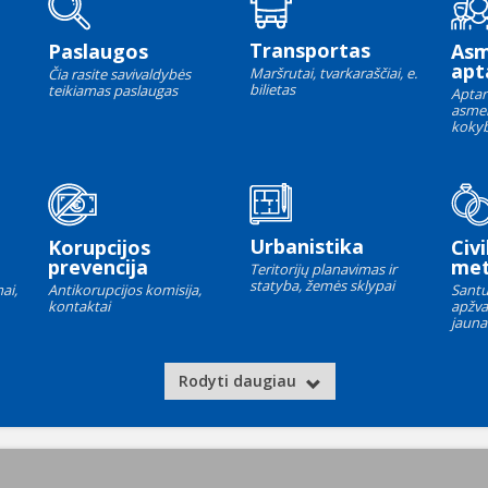
Transportas
Paslaugos
As
apt
Maršrutai, tvarkaraščiai, e.
Čia rasite savivaldybės
bilietas
teikiamas paslaugas
Aptar
asme
kokyb
Urbanistika
Korupcijos
Civi
prevencija
met
Teritorijų planavimas ir
statyba, žemės sklypai
ai,
Antikorupcijos komisija,
Santu
kontaktai
apžva
jauna
Rodyti daugiau