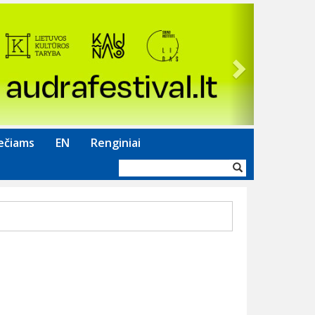
Next
ečiams
EN
Renginiai
Paieškos
forma