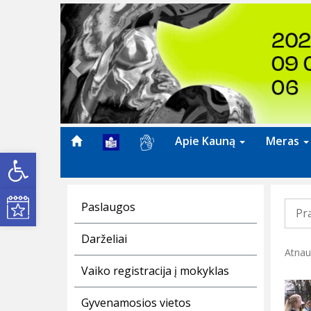
Previous
Apie Kauną
Meras
Open toolbar
Kultūros renginiai
Paslaugos
Pr
Darželiai
Atnau
Vaiko registracija į mokyklas
Gyvenamosios vietos