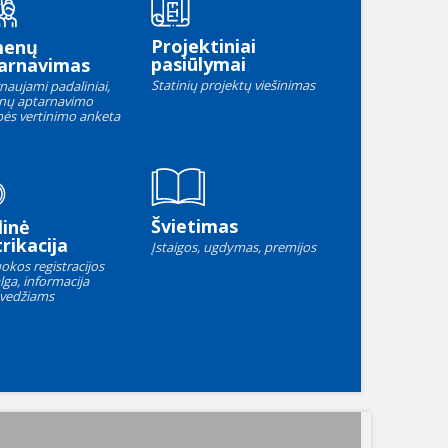
Projektiniai
menų
pasiūlymai
arnavimas
Statinių projektų viešinimas
naujami padaliniai,
nų aptarnavimo
ės vertinimo anketa
Švietimas
linė
rikacija
Įstaigos, ugdymas, premijos
okos registracijos
lga, informacija
vedžiams