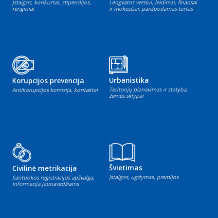
Įstaigos, konkursai, stipendijos,
Lengvatos verslui, leidimai, finansai
renginiai
ir mokesčiai, parduodamas turtas
Urbanistika
Korupcijos prevencija
Teritorijų planavimas ir statyba,
Antikorupcijos komisija, kontaktai
žemės sklypai
Švietimas
Civilinė metrikacija
Įstaigos, ugdymas, premijos
Santuokos registracijos apžvalga,
informacija jaunavedžiams