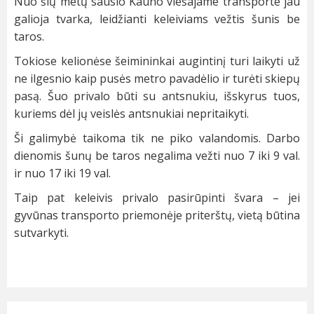
Nuo šių metų sausio Kauno viešajame transporte jau
galioja tvarka, leidžianti keleiviams vežtis šunis be
taros.
Tokiose kelionėse šeimininkai augintinį turi laikyti už
ne ilgesnio kaip pusės metro pavadėlio ir turėti skiepų
pasą. Šuo privalo būti su antsnukiu, išskyrus tuos,
kuriems dėl jų veislės antsnukiai nepritaikyti.
Ši galimybė taikoma tik ne piko valandomis. Darbo
dienomis šunų be taros negalima vežti nuo 7 iki 9 val.
ir nuo 17 iki 19 val.
Taip pat keleivis privalo pasirūpinti švara – jei
gyvūnas transporto priemonėje priterštų, vietą būtina
sutvarkyti.