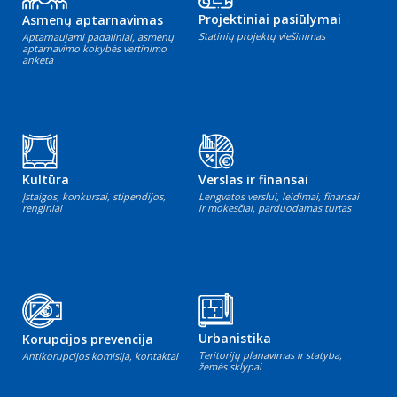
Projektiniai pasiūlymai
Asmenų aptarnavimas
Statinių projektų viešinimas
Aptarnaujami padaliniai, asmenų
aptarnavimo kokybės vertinimo
anketa
Kultūra
Verslas ir finansai
Įstaigos, konkursai, stipendijos,
Lengvatos verslui, leidimai, finansai
renginiai
ir mokesčiai, parduodamas turtas
Urbanistika
Korupcijos prevencija
Teritorijų planavimas ir statyba,
Antikorupcijos komisija, kontaktai
žemės sklypai