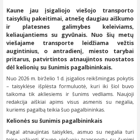
Kaune jau įsigaliojo viešojo transporto
taisyklių pakeitimai, atnešę daugiau aiškumo
ir platesnes galimybes keleiviams,
keliaujantiems su gyvūnais. Nuo šių metų
viešajame transporte leidžiama vežtis
augintinius, o antradienį, miesto tarybai
pritarus, patvirtintos atnaujintos nuostatos
dėl kelionių su šunimis pagalbininkais.
Nuo 2026 m. birželio 1 d. įsigalios reikšmingas pokytis
– taisyklėse išplėsta formuluotė, kuri iki šiol buvo
taikoma tik akliesiems ir šunims vedliams. Naujoji
redakcija aiškiai apims visus asmenis su negalia,
kuriems pagalbą teikia šuo pagalbininkas.
Kelionės su šunimis pagalbininkais
Pagal atnaujintas taisykles, asmuo su negalia turi
teisę važiuoti Kauno viešuoju transportu su šunimi