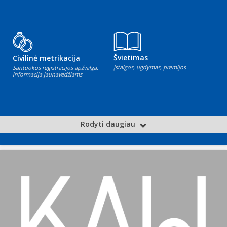
Švietimas
Civilinė metrikacija
Įstaigos, ugdymas, premijos
Santuokos registracijos apžvalga,
informacija jaunavedžiams
Rodyti daugiau