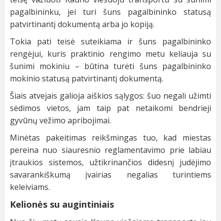
pagalbininku, jei turi šuns pagalbininko statusą
patvirtinantį dokumentą arba jo kopiją.
Tokia pati teisė suteikiama ir šuns pagalbininko
rengėjui, kuris praktinio rengimo metu keliauja su
šunimi mokiniu – būtina turėti šuns pagalbininko
mokinio statusą patvirtinantį dokumentą.
Šiais atvejais galioja aiškios sąlygos: šuo negali užimti
sėdimos vietos, jam taip pat netaikomi bendrieji
gyvūnų vežimo apribojimai.
Minėtas pakeitimas reikšmingas tuo, kad miestas
pereina nuo siauresnio reglamentavimo prie labiau
įtraukios sistemos, užtikrinančios didesnį judėjimo
savarankiškumą įvairias negalias turintiems
keleiviams.
Kelionės su augintiniais