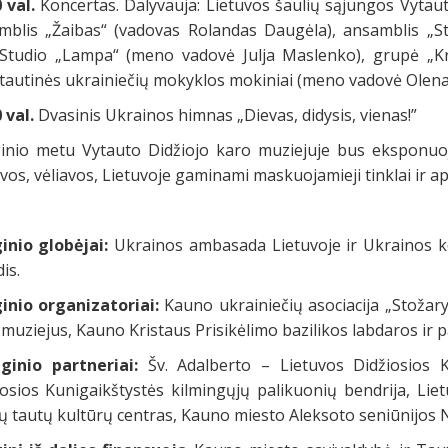
0 val.
Koncertas. Dalyvauja: Lietuvos šaulių sąjungos Vytauto
mblis „Žaibas“ (vadovas Rolandas Daugėla), ansamblis „S
 Studio „Lampa“ (meno vadovė Julja Maslenko), grupė „Kr
autinės ukrainiečių mokyklos mokiniai (meno vadovė Olena Ka
 val.
Dvasinis Ukrainos himnas „Dievas, didysis, vienas!”
inio metu Vytauto Didžiojo karo muziejuje bus eksponuoj
vos, vėliavos, Lietuvoje gaminami maskuojamieji tinklai ir a
inio globėjai:
Ukrainos ambasada Lietuvoje ir Ukrainos 
is.
inio organizatoriai:
Kauno ukrainiečių asociacija „Stožary
muziejus, Kauno Kristaus Prisikėlimo bazilikos labdaros ir p
inio partneriai:
Šv. Adalberto – Lietuvos Didžiosios Ku
iosios Kunigaikštystės kilmingųjų palikuonių bendrija, Lie
rių tautų kultūrų centras, Kauno miesto Aleksoto seniūnijo