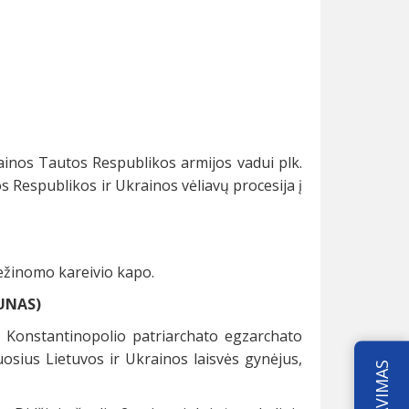
ainos Tautos Respublikos armijos vadui plk.
s Respublikos ir Ukrainos vėliavų procesija į
ežinomo kareivio kapo.
AUNAS)
o Konstantinopolio patriarchato egzarchato
osius Lietuvos ir Ukrainos laisvės gynėjus,