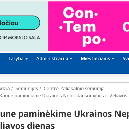
Taryba
Administracija
Miestiečiams
Sv
adžia
Seniūnijos
Centro-Žaliakalnio seniūnija
Kaune paminėkime Ukrainos Nepriklausomybės ir Vėliavos 
une paminėkime Ukrainos Nep
liavos dienas