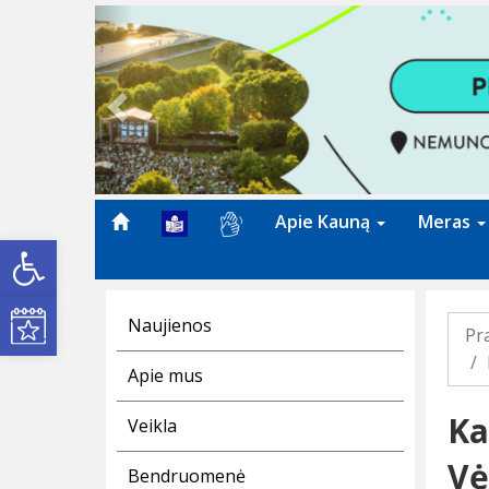
Previous
Apie Kauną
Meras
Open toolbar
Kultūros renginiai
Naujienos
Pr
Apie mus
Ka
Veikla
Vė
Bendruomenė