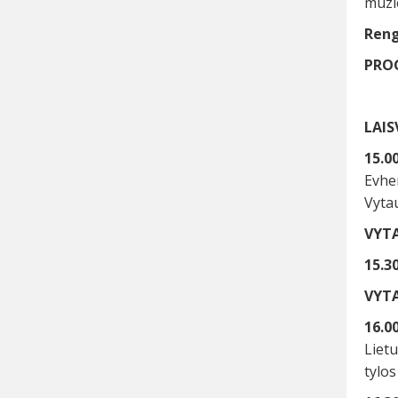
muzie
Reng
PRO
LAIS
15.00
Evhen
Vytau
VYTA
15.30
VYTA
16.0
Liet
tylos