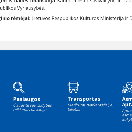
inį iš dalies finansuoja
Kauno miesto savivaldybė ir Tau
ublikos Vyriausybės.
inio rėmėjai:
Lietuvos Respublikos Kultūros Ministerija ir 
Transportas
Paslaugos
As
apt
Maršrutai, tvarkaraščiai, e.
Čia rasite savivaldybės
bilietas
teikiamas paslaugas
Aptar
asme
kokyb