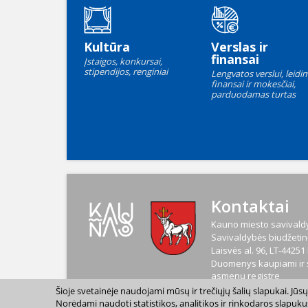
Kultūra
Verslas ir
finansai
Įstaigos, konkursai,
stipendijos, renginiai
Lengvatos verslui, leidim
finansai ir mokesčiai,
parduodamas turtas
Kontaktai
Kauno miesto savivaldy
Savivaldybės biudžetinė
Laisvės al. 96, LT-4425
Duomenys kaupiami ir s
asmenų registre
Kodas
188764867
Šioje svetainėje naudojami mūsų ir trečiųjų šalių slapukai. Jū
PVM mokėtojo kodas
L
Norėdami naudoti statistikos, analitikos ir rinkodaros slapuku