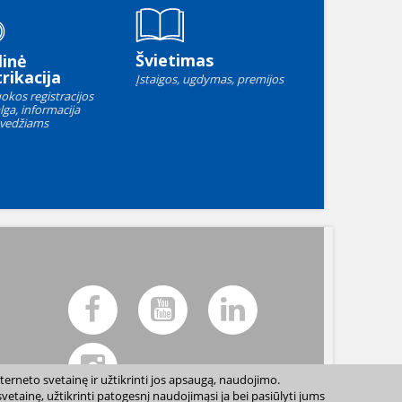
Švietimas
linė
rikacija
Įstaigos, ugdymas, premijos
okos registracijos
lga, informacija
vedžiams
terneto svetainę ir užtikrinti jos apsaugą, naudojimo.
etainę, užtikrinti patogesnį naudojimąsi ja bei pasiūlyti jums