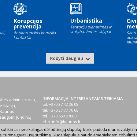
Urbanistika
Korupcijos
Civi
prevencija
met
Teritorijų planavimas ir
statyba, žemės sklypai
ai,
Antikorupcijos komisija,
Santu
kontaktai
apžva
jauna
Rodyti daugiau
INFORMACIJA INTERESANTAMS TEIKIAMA
bės administracija,
tel. +370 37 42 26 08
 įstaiga,
tel. +370 37 77 76 66
1 Kaunas
tel. +370 660 07000
augomi Juridinių
el. p.
info@kaunas.lt
sų sutikimas nereikalingas dėl būtinųjų slapukų, kurie padeda mums valdyti in
T 887648610
s, turime gauti jūsų sutikimą. Šiuos slapukus naudojame siekdami tobulinti sv