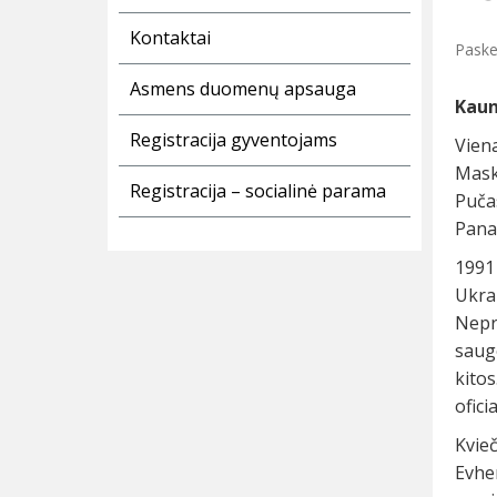
Kontaktai
Paske
Asmens duomenų apsauga
Kaun
Registracija gyventojams
Vien
Mask
Registracija – socialinė parama
Pučas
Panaš
1991
Ukra
Nepr
saug
kito
ofici
Kvie
Evhen