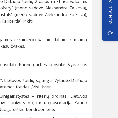
KONSULTAVIMAS
 Didžiojo šaulių 2-osios rinktinės vokalinis
tožary“ (meno vadovė Aleksandra Zaikova),
istals“ (meno vadovė Aleksandra Zaikova),
liberda) ir kiti.
amos ukrainiečių karinių dalinių, remiamų
pkasų žvakės.
konsulato Kaune garbės konsulas Vygandas
“, Lietuvos šaulių sąjunga, Vytauto Didžiojo
aramos fondas „Visi išvien“.
nigaikštystės – riterių ordinas, Lietuvos
tuvos universitetų moterų asociacija, Kauno
s Naugardiškių bendruomenė.