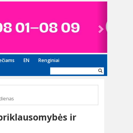
Next
ečiams
EN
Renginiai
Paieškos
forma
dienas
riklausomybės ir