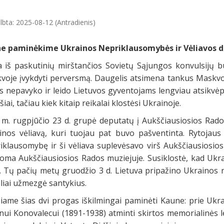
lbta: 2025-08-12 (Antradienis)
e paminėkime Ukrainos Nepriklausomybės ir Vėliavos d
a iš paskutinių mirštančios Sovietų Sąjungos konvulsijų
voje įvykdyti perversmą. Daugelis atsimena tankus Maskvos
 nepavyko ir leido Lietuvos gyventojams lengviau atsikvėpti
iai, tačiau kiek kitaip reikalai klostėsi Ukrainoje.
 m. rugpjūčio 23 d. grupė deputatų į Aukščiausiosios Rado
inos vėliavą, kuri tuojau pat buvo pašventinta. Rytojaus
iklausomybę ir ši vėliava suplevėsavo virš Aukščiausiosios
oma Aukščiausiosios Rados muziejuje. Susiklostė, kad Ukra
s. Tų pačių metų gruodžio 3 d. Lietuva pripažino Ukrainos 
aliai užmezgė santykius.
čiame šias dvi progas iškilmingai paminėti Kaune: prie Ukr
ui Konovalecui (1891-1938) atminti skirtos memorialinės le