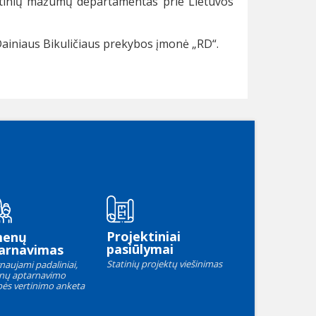
tinių mažumų departamentas prie Lietuvos
Dainiaus Bikuličiaus prekybos įmonė „RD“.
Projektiniai
menų
pasiūlymai
arnavimas
Statinių projektų viešinimas
naujami padaliniai,
nų aptarnavimo
ės vertinimo anketa