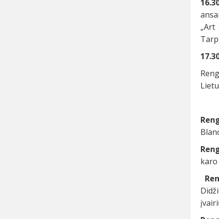
16.3
ansa
„Art
Tarpt
17.30
Reng
Lietu
Reng
Bland
Reng
karo 
Reng
Didž
įvai