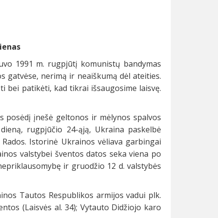
ienas
 buvo 1991 m. rugpjūtį komunistų bandymas
 gatvėse, nerimą ir neaiškumą dėl ateities.
 bei patikėti, kad tikrai išsaugosime laisvę.
s posėdį įnešė geltonos ir mėlynos spalvos
 dieną, rugpjūčio 24-ąją, Ukraina paskelbė
 Rados. Istorinė Ukrainos vėliava garbingai
inos valstybei šventos datos seka viena po
nepriklausomybę ir gruodžio 12 d. valstybės
ainos Tautos Respublikos armijos vadui plk.
ntos (Laisvės al. 34); Vytauto Didžiojo karo