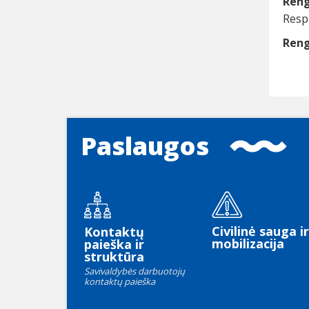
Reng
Resp
Reng
Paslaugos
Civilinė sauga ir
Kontaktų
mobilizacija
paieška ir
struktūra
Savivaldybės darbuotojų
kontaktų paieška