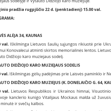
jaus sodelyje ir Vytauto Didžiojo karo muziejuje.
inio pradžia rugpjūčio 22 d. (penktadienį) 15.00 val.
GRAMA:
VĖS ALĖJA 34, KAUNAS
 val.
Iškilminga Lietuvos šaulių sąjungos rikiuotė prie Ukr
ui Konovalecui atminti skirtos memorialinės lentos. Lietuvo
to Didžiojo karo muziejaus sodelį.
UTO DIDŽIOJO KARO MUZIEJAUS SODELIS
 val.
Iškilmingas gėlių padėjimas prie Laisvės paminklo ir N
UTO DIDŽIOJO KARO MUZIEJUS (K. DONELAIČIO G. 64, K
0 val.
Lietuvos Respublikos ir Ukrainos himnai, Visuotini
uvoje kanclerio kunigo Vitalijaus Mockaus malda už žuvusiu
 minutė ir svečių kalbos.