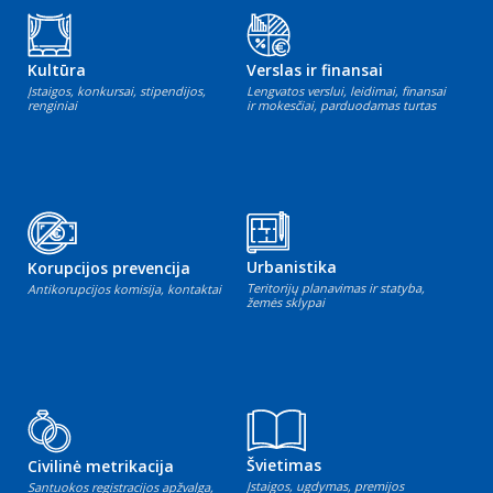
Kultūra
Verslas ir finansai
Įstaigos, konkursai, stipendijos,
Lengvatos verslui, leidimai, finansai
renginiai
ir mokesčiai, parduodamas turtas
Urbanistika
Korupcijos prevencija
Teritorijų planavimas ir statyba,
Antikorupcijos komisija, kontaktai
žemės sklypai
Švietimas
Civilinė metrikacija
Įstaigos, ugdymas, premijos
Santuokos registracijos apžvalga,