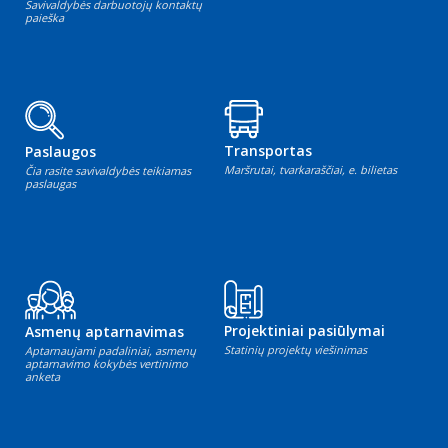
Savivaldybės darbuotojų kontaktų
paieška
Transportas
Paslaugos
Maršrutai, tvarkaraščiai, e. bilietas
Čia rasite savivaldybės teikiamas
paslaugas
Projektiniai pasiūlymai
Asmenų aptarnavimas
Statinių projektų viešinimas
Aptarnaujami padaliniai, asmenų
aptarnavimo kokybės vertinimo
anketa