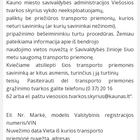
Kauno miesto savivaldybės administracijos Viešosios
tvarkos skyrius vykdo neeksploatuojamų,
paliktų
be
priežiūros
transporto
priemonių,
kurios
neturi
savininkų
(ar
kurių
savininkai
nežinomi),
pripažinimo
bešeimininkiu
turtu
procedūras.
Žemiau
pateikiama
informacija
apie
iš
bendrojo
naudojimo vietos nuvežtą ir Savivaldybės žinioje šiuo
metu saugomą transporto priemonę.
Kviečiame atsiliepti šios transporto priemonės
savininką ar kitus asmenis, turinčius į ją turtinių
teisių. Pasiteirauti dėl transporto priemonės
grąžinimo tvarkos galite telefonu
(0 37) 20 16
62
arba el. paštu
viesosios.tvarkos
.skyrius
@
kaunas.lt
“.
Eil. Nr.
Markė, modelis
Valstybinis
registracijos
numeris/VIN
Nuvežimo data
Vieta iš kurios
transporto
priemonė nuvežta,
adresas