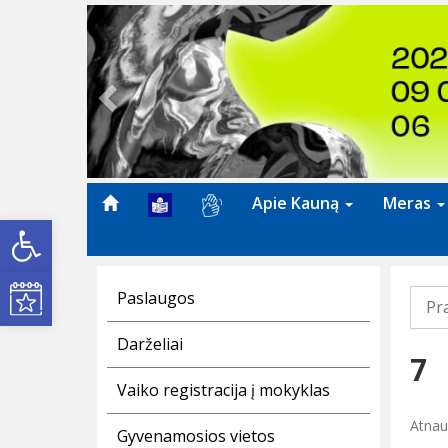
Previous
Apie Kauną
Meras
Open toolbar
Kultūros renginiai
Paslaugos
Pr
Darželiai
7
Vaiko registracija į mokyklas
Atnau
Gyvenamosios vietos