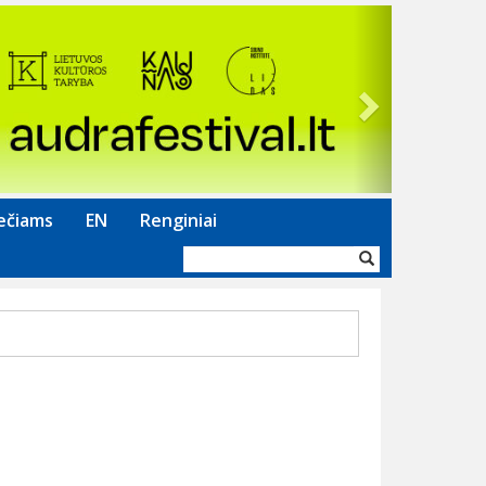
Next
ečiams
EN
Renginiai
Paieškos
forma