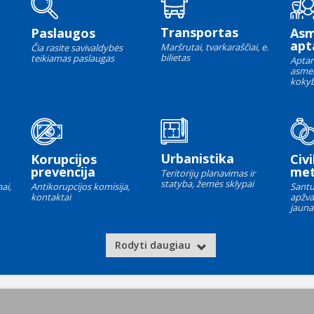
Transportas
Paslaugos
As
apt
Maršrutai, tvarkaraščiai, e.
Čia rasite savivaldybės
bilietas
teikiamas paslaugas
Aptar
asme
kokyb
Urbanistika
Korupcijos
Civi
prevencija
met
Teritorijų planavimas ir
statyba, žemės sklypai
ai,
Antikorupcijos komisija,
Santu
kontaktai
apžva
jauna
Rodyti daugiau