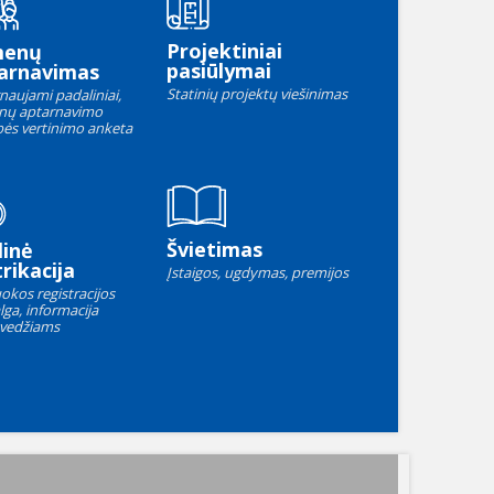
Projektiniai
menų
pasiūlymai
arnavimas
Statinių projektų viešinimas
naujami padaliniai,
nų aptarnavimo
ės vertinimo anketa
Švietimas
linė
rikacija
Įstaigos, ugdymas, premijos
okos registracijos
lga, informacija
vedžiams