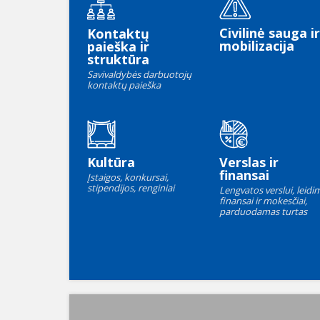
Civilinė sauga ir
Kontaktų
mobilizacija
paieška ir
struktūra
Savivaldybės darbuotojų
kontaktų paieška
Kultūra
Verslas ir
finansai
Įstaigos, konkursai,
stipendijos, renginiai
Lengvatos verslui, leidim
finansai ir mokesčiai,
parduodamas turtas