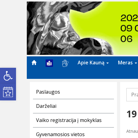
Previous
Apie Kauną
Meras
Open toolbar
Kultūros renginiai
Paslaugos
Pr
Darželiai
19
Vaiko registracija į mokyklas
Atnau
Gyvenamosios vietos