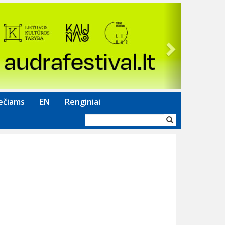
Next
ečiams
EN
Renginiai
Paieškos
forma