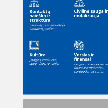
Civilinė sauga ir
Kontaktų
mobilizacija
paieška ir
struktūra
Savivaldybės darbuotojų
kontaktų paieška
Kultūra
Verslas ir
finansai
Įstaigos, konkursai,
stipendijos, renginiai
Lengvatos verslui, leidim
finansai ir mokesčiai,
parduodamas turtas