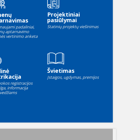
Projektiniai
menų
pasiūlymai
arnavimas
Statinių projektų viešinimas
naujami padaliniai,
nų aptarnavimo
ės vertinimo anketa
Švietimas
linė
rikacija
Įstaigos, ugdymas, premijos
okos registracijos
lga, informacija
vedžiams