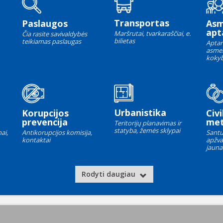
Transportas
Paslaugos
As
apt
Maršrutai, tvarkaraščiai, e.
Čia rasite savivaldybės
bilietas
teikiamas paslaugas
Aptar
asme
kokyb
Urbanistika
Korupcijos
Civi
prevencija
met
Teritorijų planavimas ir
statyba, žemės sklypai
ai,
Antikorupcijos komisija,
Santu
kontaktai
apžva
jauna
Rodyti daugiau