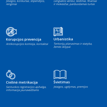
Įstaigos, konkursai, stipendijos,
Lengvatos verslui, leidimai, finansai
renginiai
ir mokesčiai, parduodamas turtas
Urbanistika
Korupcijos prevencija
Teritorijų planavimas ir statyba,
Antikorupcijos komisija, kontaktai
žemės sklypai
Švietimas
Civilinė metrikacija
Įstaigos, ugdymas, premijos
Santuokos registracijos apžvalga,
informacija jaunavedžiams