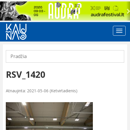
Previous
Pradžia
RSV_1420
Atnaujinta: 2021-05-06 (Ketvirtadienis)