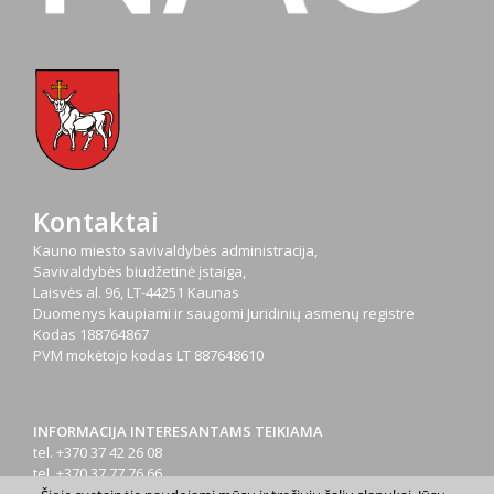
Kontaktai
Kauno miesto savivaldybės administracija,
Savivaldybės biudžetinė įstaiga,
Laisvės al. 96, LT-44251 Kaunas
Duomenys kaupiami ir saugomi Juridinių asmenų registre
Kodas
188764867
PVM mokėtojo kodas
LT 887648610
INFORMACIJA INTERESANTAMS TEIKIAMA
tel. +370 37 42 26 08
tel. +370 37 77 76 66