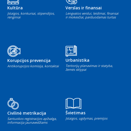
Kultūra
Verslas ir finansai
Įstaigos, konkursai, stipendijos,
Lengvatos verslui, leidimai, finansai
renginiai
ir mokesčiai, parduodamas turtas
Urbanistika
Korupcijos prevencija
Teritorijų planavimas ir statyba,
Antikorupcijos komisija, kontaktai
žemės sklypai
Švietimas
Civilinė metrikacija
Įstaigos, ugdymas, premijos
Santuokos registracijos apžvalga,
informacija jaunavedžiams