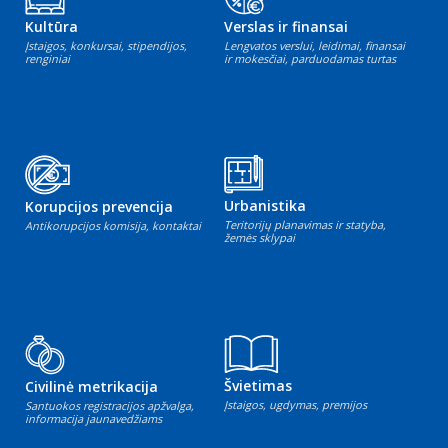
Kultūra
Verslas ir finansai
Įstaigos, konkursai, stipendijos,
Lengvatos verslui, leidimai, finansai
renginiai
ir mokesčiai, parduodamas turtas
Urbanistika
Korupcijos prevencija
Teritorijų planavimas ir statyba,
Antikorupcijos komisija, kontaktai
žemės sklypai
Švietimas
Civilinė metrikacija
Įstaigos, ugdymas, premijos
Santuokos registracijos apžvalga,
informacija jaunavedžiams