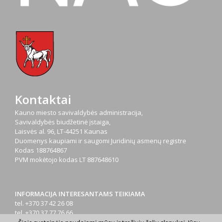
Kontaktai
Kauno miesto savivaldybės administracija,
Savivaldybės biudžetinė įstaiga,
Laisvės al. 96, LT-44251 Kaunas
Duomenys kaupiami ir saugomi Juridinių asmenų registre
Kodas
188764867
PVM mokėtojo kodas
LT 887648610
INFORMACIJA INTERESANTAMS TEIKIAMA
tel. +370 37 42 26 08
tel. +370 37 77 76 66