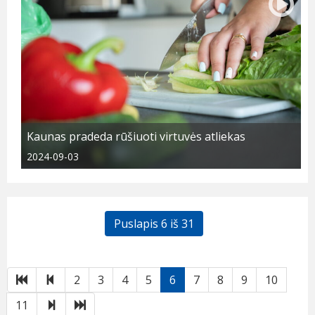
Kaunas pradeda rūšiuoti virtuvės atliekas
2024-09-03
Puslapis 6 iš 31
Pirmas
Atgal
2
3
4
5
6
7
8
9
10
Toliau
Paskutinis
11