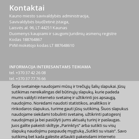
Kontaktai
Kauno miesto savivaldybės administracija,
Savivaldybės biudžetinė įstaiga,
Laisvės al. 96, LT-44251 Kaunas
Duomenys kaupiami ir saugomi Juridinių asmenų registre
Kodas
188764867
PVM mokėtojo kodas
LT 887648610
INFORMACIJA INTERESANTAMS TEIKIAMA
tel. +370 37 42 26 08
tel. +370 37 77 76 66
tel. +370 660 07000
Šioje svetainėje naudojami mūsų ir trečiųjų šalių slapukai. Jūsų
el. p.
info@kaunas.lt
sutikimas nereikalingas dėl būtinųjų slapukų, kurie padeda
mums valdyti interneto svetainę ir užtikrinti jos apsaugą,
naudojimo. Norėdami naudoti statistikos, analitikos ir
rinkodaros slapukus, turime gauti jūsų sutikimą. Šiuos slapukus
naudojame siekdami tobulinti svetainę, užtikrinti patogesnį
naudojimąsi ja bei pasiūlyti jums aktualų turinį ir paslaugas.
Juos galite pakeisti skiltyje „Parinktys“ arba sutikti su visų
2023 m. Kauno miesto savivaldybė. Kopijuoti ir platinti
slapukų naudojimu paspaudę mygtuką „Sutikti su visais“. Savo
www.kaunas.lt skelbiamą informaciją be autorių sutikimo draudžiama.
sutikimą bet kada galėsite atšaukti pakeisdami interneto
|
Svetainės žemėlapis »