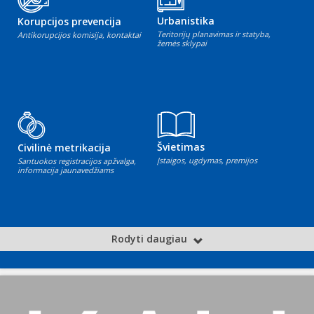
Urbanistika
Korupcijos prevencija
Teritorijų planavimas ir statyba,
Antikorupcijos komisija, kontaktai
žemės sklypai
Švietimas
Civilinė metrikacija
Įstaigos, ugdymas, premijos
Santuokos registracijos apžvalga,
informacija jaunavedžiams
Rodyti daugiau