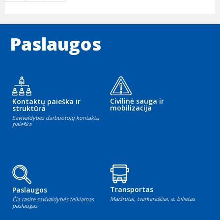
Paslaugos
Civilinė sauga ir
Kontaktų paieška ir
mobilizacija
struktūra
Savivaldybės darbuotojų kontaktų
paieška
Transportas
Paslaugos
Maršrutai, tvarkaraščiai, e. bilietas
Čia rasite savivaldybės teikiamas
paslaugas