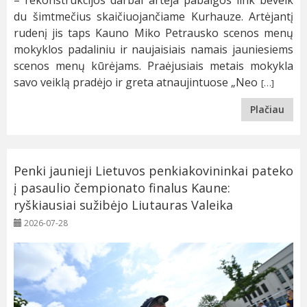
– rekonstrukcijos darbai artėja pabaigos link beveik
du šimtmečius skaičiuojančiame Kurhauze. Artėjantį
rudenį jis taps Kauno Miko Petrausko scenos menų
mokyklos padaliniu ir naujaisiais namais jauniesiems
scenos menų kūrėjams. Praėjusiais metais mokykla
savo veiklą pradėjo ir greta atnaujintuose „Neo
[…]
Plačiau
Penki jaunieji Lietuvos penkiakovininkai pateko
į pasaulio čempionato finalus Kaune:
ryškiausiai sužibėjo Liutauras Valeika
2026-07-28