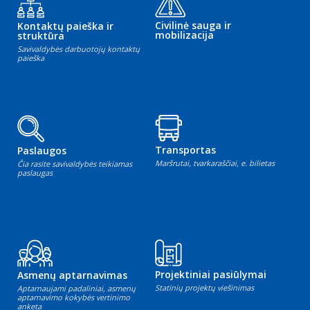
Civilinė sauga ir
Kontaktų paieška ir
mobilizacija
struktūra
Savivaldybės darbuotojų kontaktų
paieška
Transportas
Paslaugos
Maršrutai, tvarkaraščiai, e. bilietas
Čia rasite savivaldybės teikiamas
paslaugas
Projektiniai pasiūlymai
Asmenų aptarnavimas
Statinių projektų viešinimas
Aptarnaujami padaliniai, asmenų
aptarnavimo kokybės vertinimo
anketa