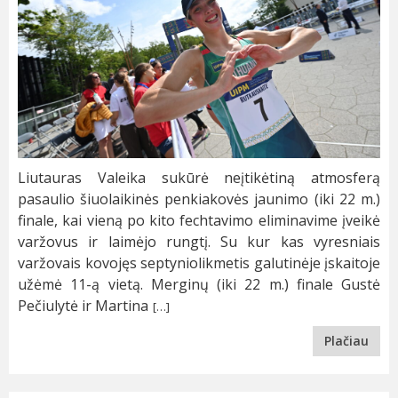
Liutauras Valeika sukūrė neįtikėtiną atmosferą
pasaulio šiuolaikinės penkiakovės jaunimo (iki 22 m.)
finale, kai vieną po kito fechtavimo eliminavime įveikė
varžovus ir laimėjo rungtį. Su kur kas vyresniais
varžovais kovojęs septyniolikmetis galutinėje įskaitoje
užėmė 11-ą vietą. Merginų (iki 22 m.) finale Gustė
Pečiulytė ir Martina
[…]
Plačiau