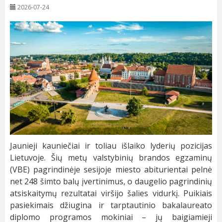
2026-07-24
Jaunieji kauniečiai ir toliau išlaiko lyderių pozicijas
Lietuvoje. Šių metų valstybinių brandos egzaminų
(VBE) pagrindinėje sesijoje miesto abiturientai pelnė
net 248 šimto balų įvertinimus, o daugelio pagrindinių
atsiskaitymų rezultatai viršijo šalies vidurkį. Puikiais
pasiekimais džiugina ir tarptautinio bakalaureato
diplomo programos mokiniai – jų baigiamieji