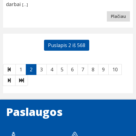
darbai
[…]
Plačiau
Puslapis 2 iš 568
Atgal
1
2
3
4
5
6
7
8
9
10
Toliau
Paskutinis
Paslaugos