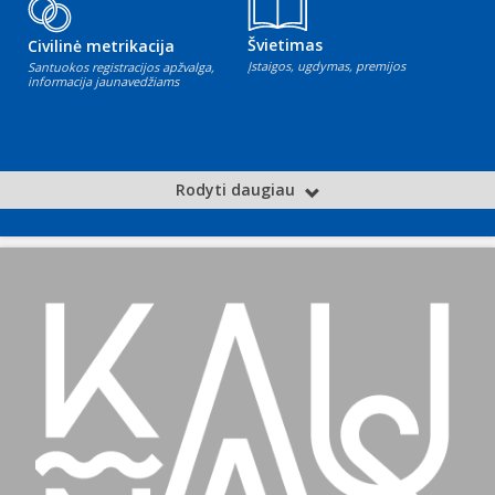
Švietimas
Civilinė metrikacija
Įstaigos, ugdymas, premijos
Santuokos registracijos apžvalga,
informacija jaunavedžiams
Rodyti daugiau