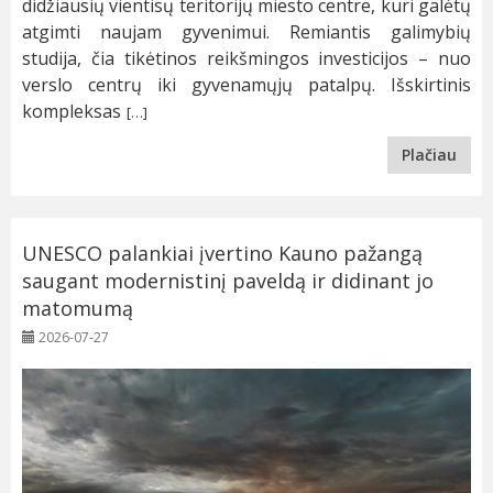
didžiausių vientisų teritorijų miesto centre, kuri galėtų
atgimti naujam gyvenimui. Remiantis galimybių
studija, čia tikėtinos reikšmingos investicijos – nuo
verslo centrų iki gyvenamųjų patalpų. Išskirtinis
kompleksas
[…]
Plačiau
UNESCO palankiai įvertino Kauno pažangą
saugant modernistinį paveldą ir didinant jo
matomumą
2026-07-27