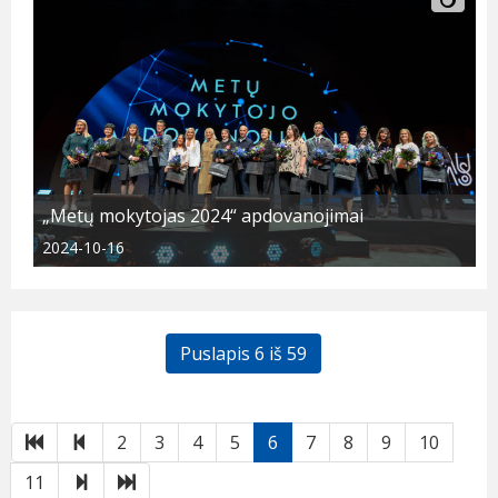
„Metų mokytojas 2024“ apdovanojimai
2024-10-16
Puslapis 6 iš 59
Pirmas
Atgal
2
3
4
5
6
7
8
9
10
Toliau
Paskutinis
11