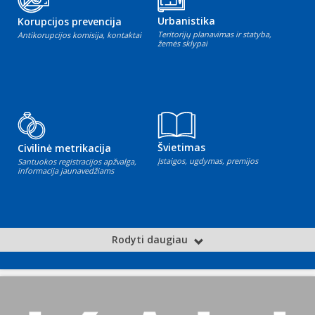
Urbanistika
Korupcijos prevencija
Teritorijų planavimas ir statyba,
Antikorupcijos komisija, kontaktai
žemės sklypai
Švietimas
Civilinė metrikacija
Įstaigos, ugdymas, premijos
Santuokos registracijos apžvalga,
informacija jaunavedžiams
Rodyti daugiau