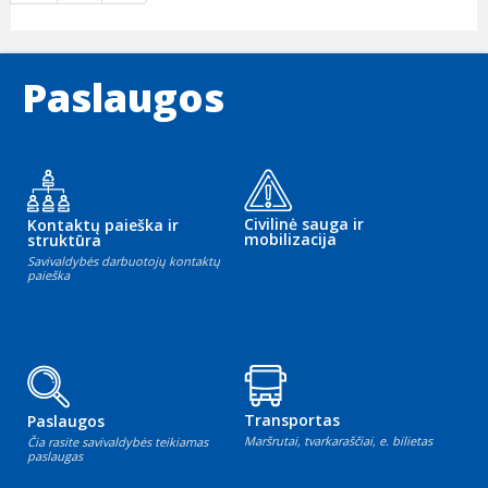
Paslaugos
Civilinė sauga ir
Kontaktų paieška ir
mobilizacija
struktūra
Savivaldybės darbuotojų kontaktų
paieška
Transportas
Paslaugos
Maršrutai, tvarkaraščiai, e. bilietas
Čia rasite savivaldybės teikiamas
paslaugas