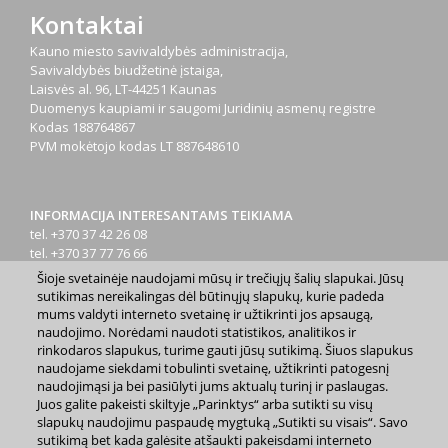
Kontaktai
Kauno miesto savivaldybės administracija,
Savivaldybės biudžetinė įstaiga,
Laisvės al. 96, LT-44251 Kaunas
Duomenys kaupiami ir saugomi Juridinių asmenų registre
Kodas
188764867
PVM mokėtojo kodas
LT 887648610
INFORMACIJA INTERESANTAMS TEIKIAMA
tel. +370 37 42 26 08
tel. +370 37 77 76 66
tel. +370 660 07000
Šioje svetainėje naudojami mūsų ir trečiųjų šalių slapukai. Jūsų
el. p.
info@kaunas.lt
sutikimas nereikalingas dėl būtinųjų slapukų, kurie padeda
mums valdyti interneto svetainę ir užtikrinti jos apsaugą,
naudojimo. Norėdami naudoti statistikos, analitikos ir
rinkodaros slapukus, turime gauti jūsų sutikimą. Šiuos slapukus
naudojame siekdami tobulinti svetainę, užtikrinti patogesnį
naudojimąsi ja bei pasiūlyti jums aktualų turinį ir paslaugas.
Juos galite pakeisti skiltyje „Parinktys“ arba sutikti su visų
2023 m. Kauno miesto savivaldybė. Kopijuoti ir platinti
slapukų naudojimu paspaudę mygtuką „Sutikti su visais“. Savo
www.kaunas.lt skelbiamą informaciją be autorių sutikimo draudžiama.
sutikimą bet kada galėsite atšaukti pakeisdami interneto
|
Svetainės žemėlapis »