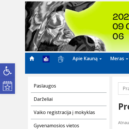
Previous
Apie Kauną
Meras
Open toolbar
Kultūros renginiai
Paslaugos
Pr
Darželiai
Pr
Vaiko registracija į mokyklas
Atnau
Gyvenamosios vietos