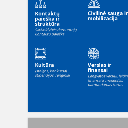
Civilinė sauga ir
Kontaktų
mobilizacija
paieška ir
struktūra
Savivaldybės darbuotojų
kontaktų paieška
Kultūra
Verslas ir
finansai
Įstaigos, konkursai,
stipendijos, renginiai
Lengvatos verslui, leidim
finansai ir mokesčiai,
parduodamas turtas