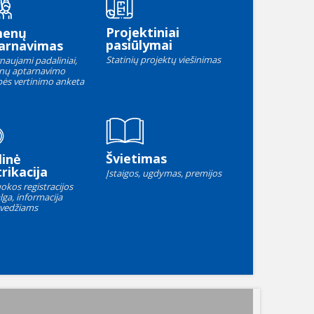
Projektiniai
menų
pasiūlymai
arnavimas
Statinių projektų viešinimas
naujami padaliniai,
nų aptarnavimo
ės vertinimo anketa
Švietimas
linė
rikacija
Įstaigos, ugdymas, premijos
okos registracijos
lga, informacija
vedžiams