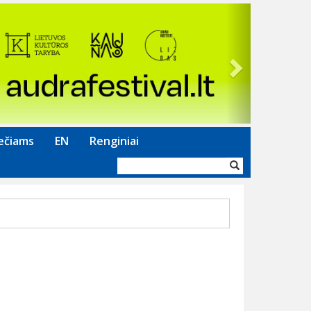
Next
ečiams
EN
Renginiai
Paieškos
forma