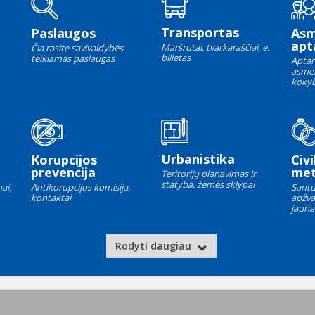
Transportas
Paslaugos
As
apt
Maršrutai, tvarkaraščiai, e.
Čia rasite savivaldybės
bilietas
teikiamas paslaugas
Aptar
asme
kokyb
Urbanistika
Korupcijos
Civi
prevencija
met
Teritorijų planavimas ir
statyba, žemės sklypai
ai,
Antikorupcijos komisija,
Santu
kontaktai
apžva
jauna
Rodyti daugiau