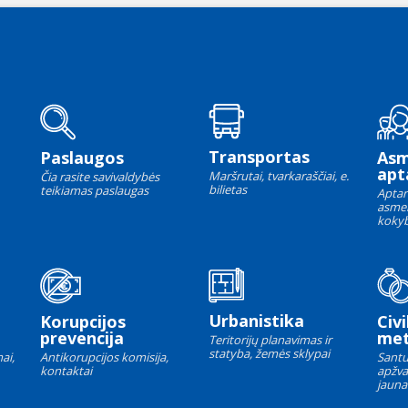
Transportas
Paslaugos
As
apt
Maršrutai, tvarkaraščiai, e.
Čia rasite savivaldybės
bilietas
teikiamas paslaugas
Aptar
asme
kokyb
Urbanistika
Korupcijos
Civi
prevencija
met
Teritorijų planavimas ir
statyba, žemės sklypai
ai,
Antikorupcijos komisija,
Santu
kontaktai
apžva
jauna