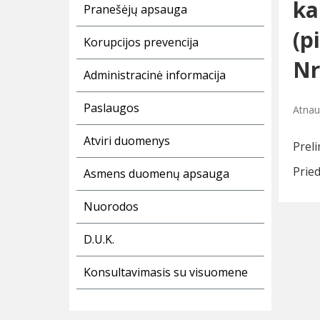
ka
Pranešėjų apsauga
(p
Korupcijos prevencija
Nr
Administracinė informacija
Paslaugos
Atnau
Atviri duomenys
Preli
Prie
Asmens duomenų apsauga
Nuorodos
D.U.K.
Konsultavimasis su visuomene