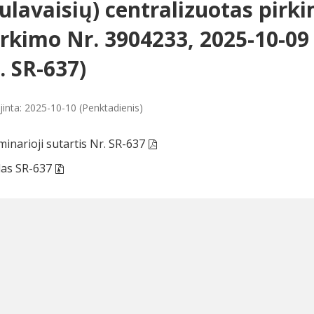
ulavaisių) centralizuotas pirki
irkimo Nr. 3904233, 2025-10-09 
. SR-637)
jinta: 2025-10-10 (Penktadienis)
minarioji sutartis Nr. SR-637
das SR-637