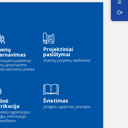
Projektiniai
menų
pasiūlymai
arnavimas
Statinių projektų viešinimas
naujami padaliniai,
nų aptarnavimo
ės vertinimo anketa
Švietimas
linė
rikacija
Įstaigos, ugdymas, premijos
okos registracijos
lga, informacija
vedžiams