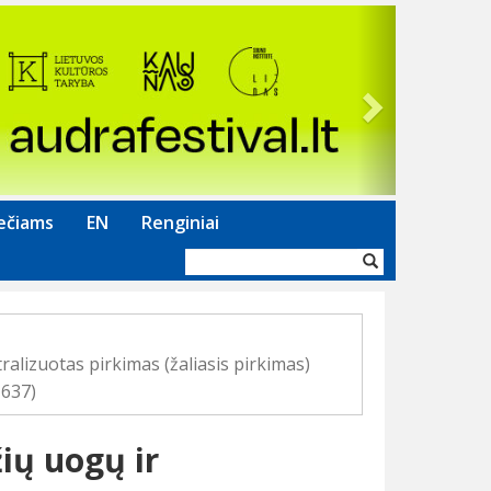
Next
ečiams
EN
Renginiai
Paieškos
forma
ralizuotas pirkimas (žaliasis pirkimas)
-637)
ių uogų ir