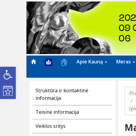
Previous
Apie Kauną
Meras
Open toolbar
Kultūros renginiai
Struktūra ir kontaktinė
Pr
informacija
(pi
Teisinė informacija
Ma
Veiklos sritys