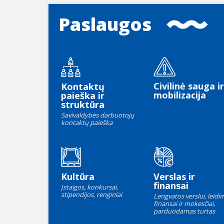
Paslaugos
Civilinė sauga ir
Kontaktų
mobilizacija
paieška ir
struktūra
Savivaldybės darbuotojų
kontaktų paieška
Kultūra
Verslas ir
finansai
Įstaigos, konkursai,
stipendijos, renginiai
Lengvatos verslui, leidim
finansai ir mokesčiai,
parduodamas turtas