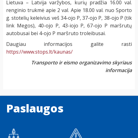
Lietuva – Latvija varžybos, kurių pradžia 16.00 val.
renginio trukmė apie 2 val. Apie 18.00 val. nuo Sporto
g. stotelių keleivius veš 34-ojo P, 37-ojo P, 38-ojo P (tik
link Megos), 40-ojo P, 43-iojo P, 67-ojo P maršrutų
autobusai bei 4-ojo P maršruto troleibusai.
Daugiau informacijos galite rasti
https://www.stops.lt/kaunas/
Transporto ir eismo organizavimo skyriaus
informacija
Paslaugos