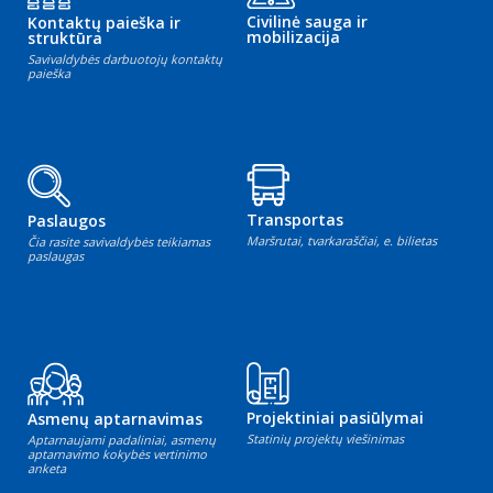
Civilinė sauga ir
Kontaktų paieška ir
mobilizacija
struktūra
Savivaldybės darbuotojų kontaktų
paieška
Transportas
Paslaugos
Maršrutai, tvarkaraščiai, e. bilietas
Čia rasite savivaldybės teikiamas
paslaugas
Projektiniai pasiūlymai
Asmenų aptarnavimas
Statinių projektų viešinimas
Aptarnaujami padaliniai, asmenų
aptarnavimo kokybės vertinimo
anketa