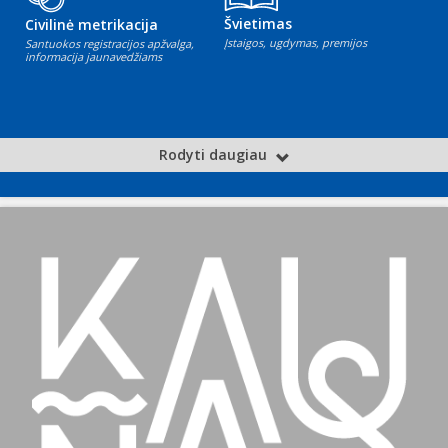
Švietimas
Civilinė metrikacija
Įstaigos, ugdymas, premijos
Santuokos registracijos apžvalga,
informacija jaunavedžiams
Rodyti daugiau