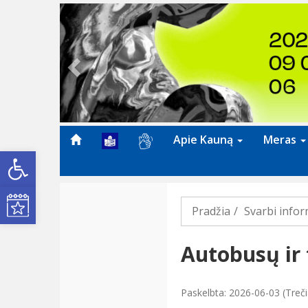
Previous
Apie Kauną
Meras
Open toolbar
Kultūros renginiai
Pradžia
Svarbi infor
Autobusų ir 
Paskelbta: 2026-06-03 (Treči