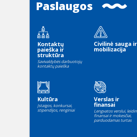
Paslaugos
Civilinė sauga ir
Kontaktų
mobilizacija
paieška ir
struktūra
Savivaldybės darbuotojų
kontaktų paieška
Kultūra
Verslas ir
finansai
Įstaigos, konkursai,
stipendijos, renginiai
Lengvatos verslui, leidim
finansai ir mokesčiai,
parduodamas turtas