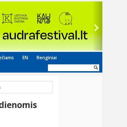
Next
ečiams
EN
Renginiai
Paieškos
forma
s
 dienomis