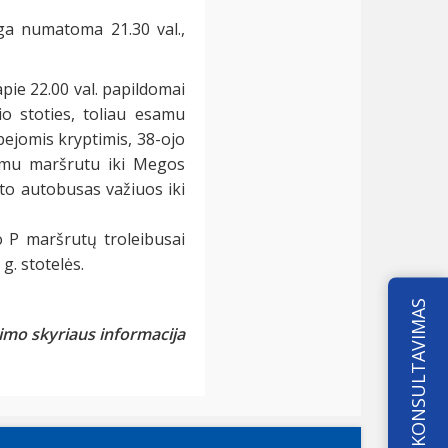
iga numatoma 21.30 val.,
 apie 22.00 val. papildomai
io stoties, toliau esamu
bejomis kryptimis, 38-ojo
samu maršrutu iki Megos
to autobusas važiuos iki
o P maršrutų troleibusai
g. stotelės.
KONSULTAVIMAS
imo skyriaus informacija