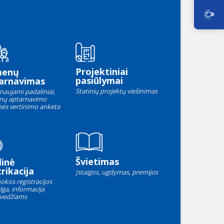
Projektiniai
menų
pasiūlymai
arnavimas
Statinių projektų viešinimas
naujami padaliniai,
nų aptarnavimo
ės vertinimo anketa
Švietimas
linė
rikacija
Įstaigos, ugdymas, premijos
okos registracijos
lga, informacija
vedžiams