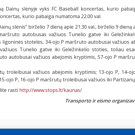
ną Dainų slėnyje vyks FC Baseball koncertas, kurio paba
koncertas, kurio pabaiga numatoma 22.00 val.
ainų slėnis“ birželio 7 dieną apie 21.30 val., birželio 9 dieną
 maršruto autobusas važiuos Tunelio gatve iki Geležinkel
 ligoninės stotelės, 34-ojo P maršruto autobusai važiuos a
ažiuos Tunelio gatve iki Geležinkelio stoties, toliau e
ruto autobusai važiuos abejomis kryptimis, 57-ojo P maršru
tų troleibusai važiuos abejomis kryptimis; 13-ojo P, 14-oj
, 15-ojo P, 16-ojo P maršrutų troleibusai važiuos iki Partizanų 
ite rasti
http://www.stops.lt/kaunas/
Transporto ir eismo organizav