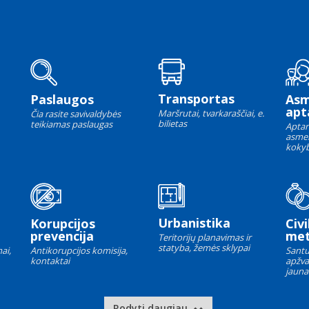
Transportas
Paslaugos
As
apt
Maršrutai, tvarkaraščiai, e.
Čia rasite savivaldybės
bilietas
teikiamas paslaugas
Aptar
asme
kokyb
Urbanistika
Korupcijos
Civi
prevencija
met
Teritorijų planavimas ir
statyba, žemės sklypai
ai,
Antikorupcijos komisija,
Santu
kontaktai
apžva
jauna
Rodyti daugiau