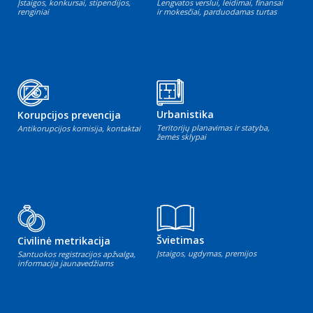
Įstaigos, konkursai, stipendijos,
Lengvatos verslui, leidimai, finansai
renginiai
ir mokesčiai, parduodamas turtas
Urbanistika
Korupcijos prevencija
Teritorijų planavimas ir statyba,
Antikorupcijos komisija, kontaktai
žemės sklypai
Švietimas
Civilinė metrikacija
Įstaigos, ugdymas, premijos
Santuokos registracijos apžvalga,
informacija jaunavedžiams