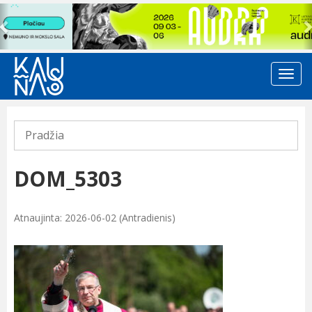
Previous
Pradžia
DOM_5303
Atnaujinta: 2026-06-02 (Antradienis)