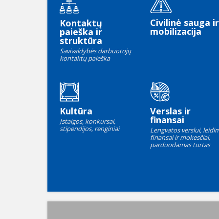
Civilinė sauga ir
Kontaktų
mobilizacija
paieška ir
struktūra
Savivaldybės darbuotojų
kontaktų paieška
Kultūra
Verslas ir
finansai
Įstaigos, konkursai,
stipendijos, renginiai
Lengvatos verslui, leidim
finansai ir mokesčiai,
parduodamas turtas