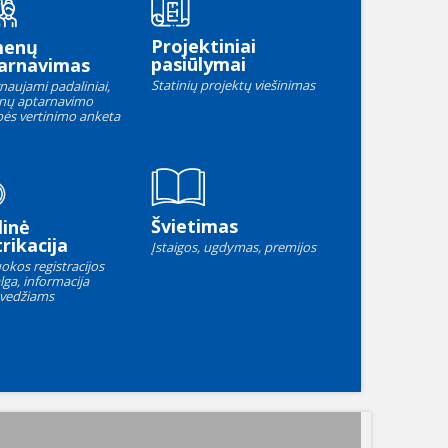
Projektiniai
menų
pasiūlymai
arnavimas
Statinių projektų viešinimas
naujami padaliniai,
nų aptarnavimo
ės vertinimo anketa
Švietimas
linė
rikacija
Įstaigos, ugdymas, premijos
okos registracijos
lga, informacija
vedžiams