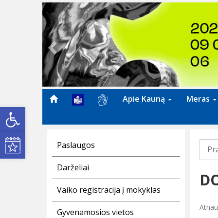
Previous
Apie Kauną
Meras
Open toolbar
Kultūros renginiai
Paslaugos
Pr
Darželiai
D
Vaiko registracija į mokyklas
Atnau
Gyvenamosios vietos