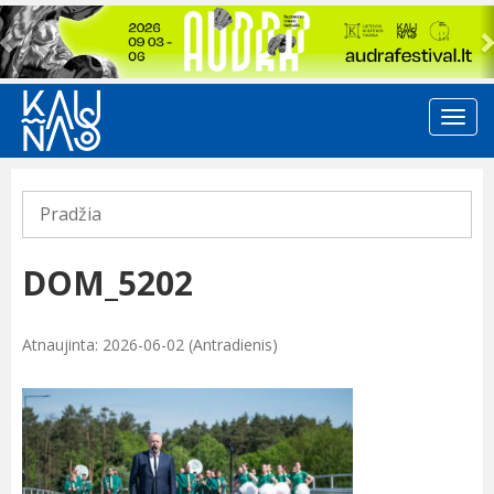
Previous
Pradžia
DOM_5202
Atnaujinta: 2026-06-02 (Antradienis)