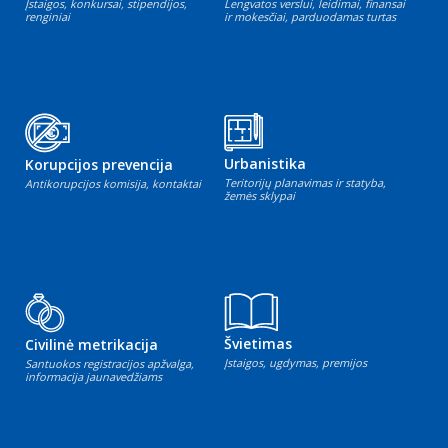
Įstaigos, konkursai, stipendijos,
Lengvatos verslui, leidimai, finansai
renginiai
ir mokesčiai, parduodamas turtas
Urbanistika
Korupcijos prevencija
Teritorijų planavimas ir statyba,
Antikorupcijos komisija, kontaktai
žemės sklypai
Švietimas
Civilinė metrikacija
Įstaigos, ugdymas, premijos
Santuokos registracijos apžvalga,
informacija jaunavedžiams