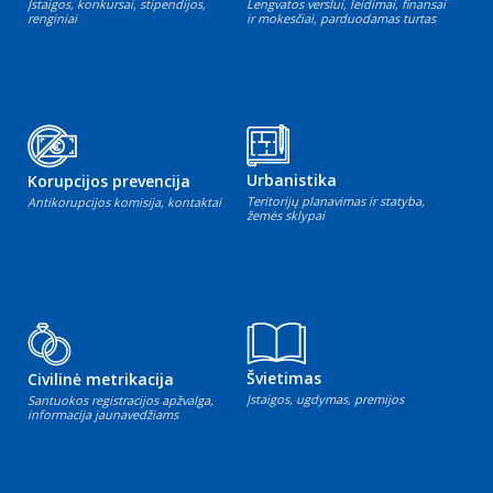
Įstaigos, konkursai, stipendijos,
Lengvatos verslui, leidimai, finansai
renginiai
ir mokesčiai, parduodamas turtas
Urbanistika
Korupcijos prevencija
Teritorijų planavimas ir statyba,
Antikorupcijos komisija, kontaktai
žemės sklypai
Švietimas
Civilinė metrikacija
Įstaigos, ugdymas, premijos
Santuokos registracijos apžvalga,
informacija jaunavedžiams