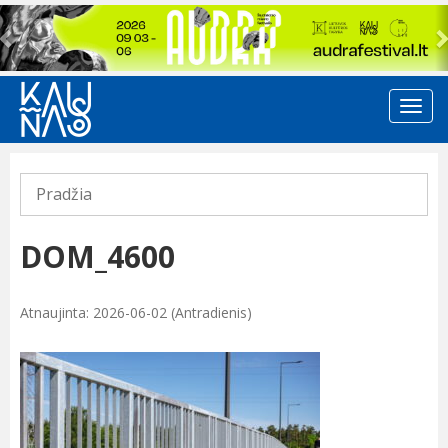
Previous
Pradžia
DOM_4600
Atnaujinta: 2026-06-02 (Antradienis)