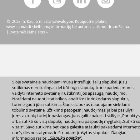
2023 m. Kauno miesto savivaldybė. Kopijuoti ir platinti
www.kaunas.lt skelbiamą informaciją be autorių sutikimo draudžiama.
|
Svetainės žemėlapis »
Šioje svetainėje naudojami mūsų ir trečiųjų šalių slapukai. Jūsų
sutikimas nereikalingas dėl būtinųjų slapukų, kurie padeda mums
valdyti interneto svetainę ir užtikrinti jos apsaugą, naudojimo.
Norėdami naudoti statistikos, analitikos ir rinkodaros slapukus,
turime gauti jūsų sutikimą. Šiuos slapukus naudojame siekdami
tobulinti svetainę, užtikrinti patogesnį naudojimąsi ja bei pasiūlyti
jums aktualų turinį ir paslaugas. Juos galite pakeisti skiltyje „Parinktys
arba sutikti su visų slapukų naudojimu paspaudę mygtuką „Sutikti s
visais“. Savo sutikimą bet kada galėsite atšaukti pakeisdami internet
naršyklės nustatymus ir ištrindami įrašytus slapukus. Daugiau
informacijos rasite:
„Slapukų politika“
.