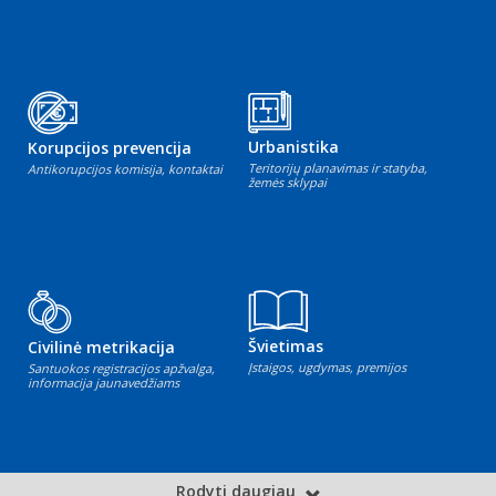
Urbanistika
Korupcijos prevencija
Teritorijų planavimas ir statyba,
Antikorupcijos komisija, kontaktai
žemės sklypai
Švietimas
Civilinė metrikacija
Įstaigos, ugdymas, premijos
Santuokos registracijos apžvalga,
informacija jaunavedžiams
Rodyti daugiau