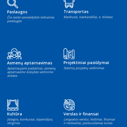
Transportas
Paslaugos
Maršrutai, tvarkaraščiai, e. bilietas
Čia rasite savivaldybės teikiamas
paslaugas
Projektiniai pasiūlymai
Asmenų aptarnavimas
Statinių projektų viešinimas
Aptarnaujami padaliniai, asmenų
aptarnavimo kokybės vertinimo
anketa
Kultūra
Verslas ir finansai
Įstaigos, konkursai, stipendijos,
Lengvatos verslui, leidimai, finansai
renginiai
ir mokesčiai, parduodamas turtas