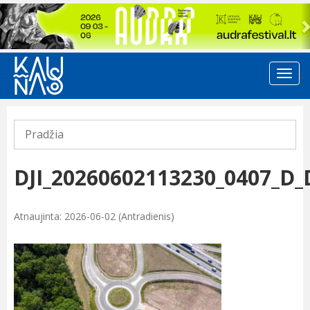
Previous
Pradžia
DJI_20260602113230_0407_D
Atnaujinta: 2026-06-02 (Antradienis)