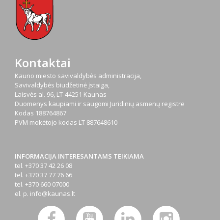
Kontaktai
Kauno miesto savivaldybės administracija,
Savivaldybės biudžetinė įstaiga,
Laisvės al. 96, LT-44251 Kaunas
Duomenys kaupiami ir saugomi Juridinių asmenų registre
Kodas
188764867
PVM mokėtojo kodas
LT 887648610
INFORMACIJA INTERESANTAMS TEIKIAMA
tel. +370 37 42 26 08
tel. +370 37 77 76 66
tel. +370 660 07000
el. p.
info@kaunas.lt