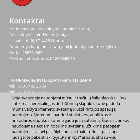
Kontaktai
Kauno miesto savivaldybės administracija,
Savivaldybės biudžetinė įstaiga,
Laisvės al. 96, LT-44251 Kaunas
Duomenys kaupiami ir saugomi Juridinių asmenų registre
Kodas
188764867
PVM mokėtojo kodas
LT 887648610
INFORMACIJA INTERESANTAMS TEIKIAMA
tel. +370 37 42 26 08
tel. +370 37 77 76 66
Šioje svetainėje naudojami mūsų ir trečiųjų šalių slapukai. Jūsų
tel. +370 660 07000
sutikimas nereikalingas dėl būtinųjų slapukų, kurie padeda
el. p.
info@kaunas.lt
mums valdyti interneto svetainę ir užtikrinti jos apsaugą,
naudojimo. Norėdami naudoti statistikos, analitikos ir
rinkodaros slapukus, turime gauti jūsų sutikimą. Šiuos slapukus
naudojame siekdami tobulinti svetainę, užtikrinti patogesnį
naudojimąsi ja bei pasiūlyti jums aktualų turinį ir paslaugas.
Juos galite pakeisti skiltyje „Parinktys“ arba sutikti su visų