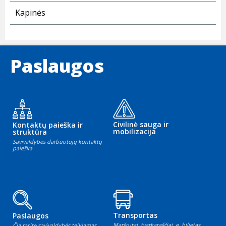
Kapinės
Paslaugos
Civilinė sauga ir
Kontaktų paieška ir
mobilizacija
struktūra
Savivaldybės darbuotojų kontaktų
paieška
Transportas
Paslaugos
Maršrutai, tvarkaraščiai, e. bilietas
Čia rasite savivaldybės teikiamas