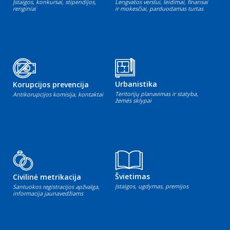
Įstaigos, konkursai, stipendijos,
Lengvatos verslui, leidimai, finansai
renginiai
ir mokesčiai, parduodamas turtas
Urbanistika
Korupcijos prevencija
Teritorijų planavimas ir statyba,
Antikorupcijos komisija, kontaktai
žemės sklypai
Švietimas
Civilinė metrikacija
Įstaigos, ugdymas, premijos
Santuokos registracijos apžvalga,
informacija jaunavedžiams