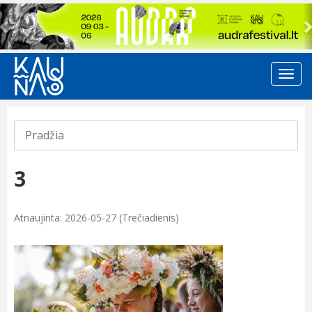
Previous
Pradžia
3
Atnaujinta: 2026-05-27 (Trečiadienis)