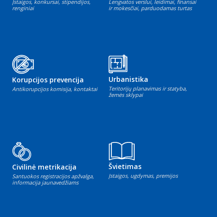
Įstaigos, konkursai, stipendijos,
Lengvatos verslui, leidimai, finansai
renginiai
ir mokesčiai, parduodamas turtas
Urbanistika
Korupcijos prevencija
Teritorijų planavimas ir statyba,
Antikorupcijos komisija, kontaktai
žemės sklypai
Švietimas
Civilinė metrikacija
Įstaigos, ugdymas, premijos
Santuokos registracijos apžvalga,
informacija jaunavedžiams