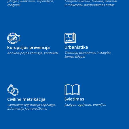
Įstaigos, konkursai, stipendijos,
Lengvatos verslui, leidimai, finansai
renginiai
ir mokesčiai, parduodamas turtas
Urbanistika
Korupcijos prevencija
Teritorijų planavimas ir statyba,
Antikorupcijos komisija, kontaktai
žemės sklypai
Švietimas
Civilinė metrikacija
Įstaigos, ugdymas, premijos
Santuokos registracijos apžvalga,
informacija jaunavedžiams