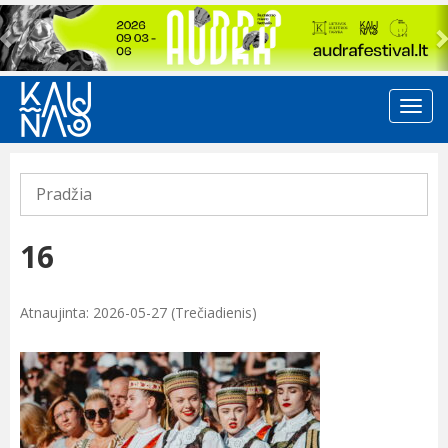
Previous
Pradžia
16
Atnaujinta: 2026-05-27 (Trečiadienis)