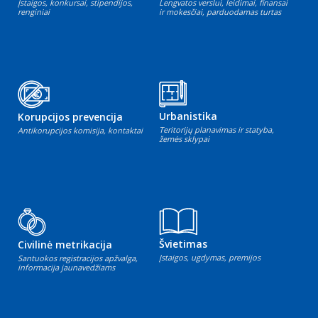
Įstaigos, konkursai, stipendijos,
Lengvatos verslui, leidimai, finansai
renginiai
ir mokesčiai, parduodamas turtas
Urbanistika
Korupcijos prevencija
Teritorijų planavimas ir statyba,
Antikorupcijos komisija, kontaktai
žemės sklypai
Švietimas
Civilinė metrikacija
Įstaigos, ugdymas, premijos
Santuokos registracijos apžvalga,
informacija jaunavedžiams