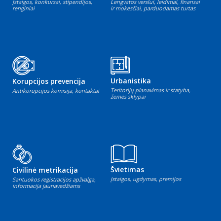
Įstaigos, konkursai, stipendijos,
Lengvatos verslui, leidimai, finansai
renginiai
ir mokesčiai, parduodamas turtas
Urbanistika
Korupcijos prevencija
Teritorijų planavimas ir statyba,
Antikorupcijos komisija, kontaktai
žemės sklypai
Švietimas
Civilinė metrikacija
Įstaigos, ugdymas, premijos
Santuokos registracijos apžvalga,
informacija jaunavedžiams