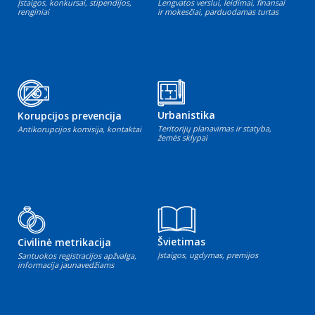
Įstaigos, konkursai, stipendijos,
Lengvatos verslui, leidimai, finansai
renginiai
ir mokesčiai, parduodamas turtas
Urbanistika
Korupcijos prevencija
Teritorijų planavimas ir statyba,
Antikorupcijos komisija, kontaktai
žemės sklypai
Švietimas
Civilinė metrikacija
Įstaigos, ugdymas, premijos
Santuokos registracijos apžvalga,
informacija jaunavedžiams