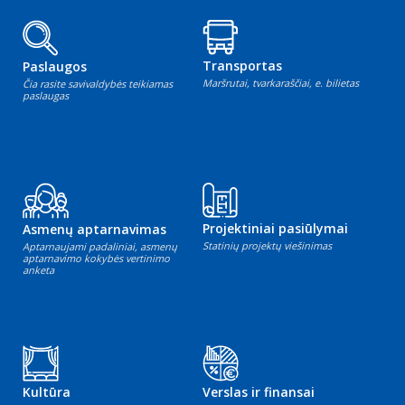
Transportas
Paslaugos
Maršrutai, tvarkaraščiai, e. bilietas
Čia rasite savivaldybės teikiamas
paslaugas
Projektiniai pasiūlymai
Asmenų aptarnavimas
Statinių projektų viešinimas
Aptarnaujami padaliniai, asmenų
aptarnavimo kokybės vertinimo
anketa
Kultūra
Verslas ir finansai