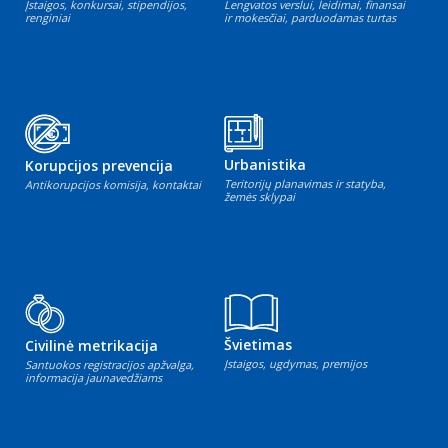
Įstaigos, konkursai, stipendijos,
Lengvatos verslui, leidimai, finansai
renginiai
ir mokesčiai, parduodamas turtas
Urbanistika
Korupcijos prevencija
Teritorijų planavimas ir statyba,
Antikorupcijos komisija, kontaktai
žemės sklypai
Švietimas
Civilinė metrikacija
Įstaigos, ugdymas, premijos
Santuokos registracijos apžvalga,
informacija jaunavedžiams