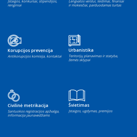
Įstaigos, konkursai, stipendijos,
Lengvatos verslui, leidimai, finansai
renginiai
ir mokesčiai, parduodamas turtas
Urbanistika
Korupcijos prevencija
Teritorijų planavimas ir statyba,
Antikorupcijos komisija, kontaktai
žemės sklypai
Švietimas
Civilinė metrikacija
Įstaigos, ugdymas, premijos
Santuokos registracijos apžvalga,
informacija jaunavedžiams