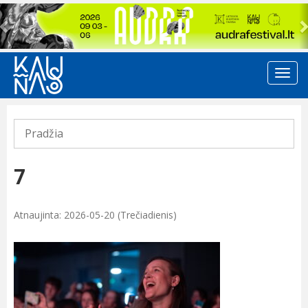
Previous
Pradžia
7
Atnaujinta: 2026-05-20 (Trečiadienis)