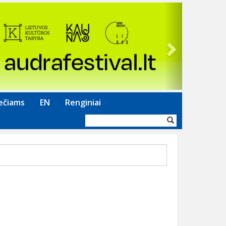
Next
ečiams
EN
Renginiai
Paieškos
forma