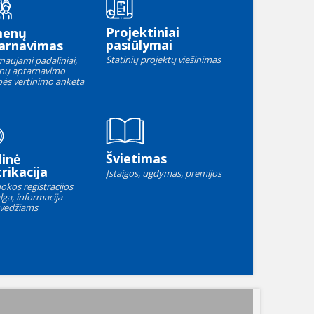
Projektiniai
menų
pasiūlymai
arnavimas
Statinių projektų viešinimas
naujami padaliniai,
nų aptarnavimo
ės vertinimo anketa
Švietimas
linė
rikacija
Įstaigos, ugdymas, premijos
okos registracijos
lga, informacija
vedžiams