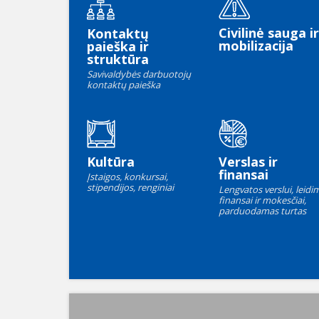
Civilinė sauga ir
Kontaktų
mobilizacija
paieška ir
struktūra
Savivaldybės darbuotojų
kontaktų paieška
Kultūra
Verslas ir
finansai
Įstaigos, konkursai,
stipendijos, renginiai
Lengvatos verslui, leidim
finansai ir mokesčiai,
parduodamas turtas