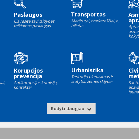
Transportas
Paslaugos
As
apt
Maršrutai, tvarkaraščiai, e.
Čia rasite savivaldybės
bilietas
teikiamas paslaugas
Aptar
asme
kokyb
Urbanistika
Korupcijos
Civi
prevencija
met
Teritorijų planavimas ir
statyba, žemės sklypai
ai,
Antikorupcijos komisija,
Santu
kontaktai
apžva
jauna
Rodyti daugiau