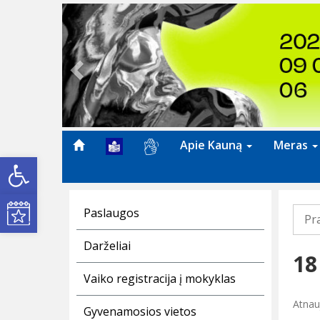
Previous
Apie Kauną
Meras
Open toolbar
Kultūros renginiai
Paslaugos
Pr
Darželiai
18
Vaiko registracija į mokyklas
Atnauj
Gyvenamosios vietos