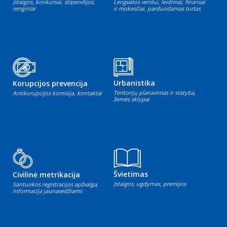
Įstaigos, konkursai, stipendijos,
Lengvatos verslui, leidimai, finansai
renginiai
ir mokesčiai, parduodamas turtas
Urbanistika
Korupcijos prevencija
Teritorijų planavimas ir statyba,
Antikorupcijos komisija, kontaktai
žemės sklypai
Švietimas
Civilinė metrikacija
Įstaigos, ugdymas, premijos
Santuokos registracijos apžvalga,
informacija jaunavedžiams