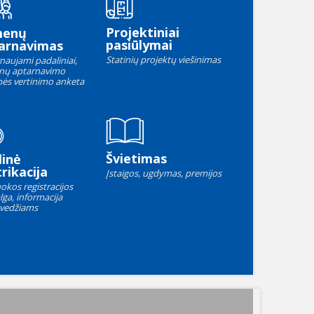
Projektiniai
menų
pasiūlymai
arnavimas
Statinių projektų viešinimas
naujami padaliniai,
nų aptarnavimo
ės vertinimo anketa
Švietimas
linė
rikacija
Įstaigos, ugdymas, premijos
okos registracijos
lga, informacija
vedžiams