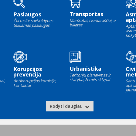
Transportas
Paslaugos
As
apt
Maršrutai, tvarkaraščiai, e.
Čia rasite savivaldybės
bilietas
teikiamas paslaugas
Aptar
asme
kokyb
Urbanistika
Korupcijos
Civi
prevencija
met
Teritorijų planavimas ir
statyba, žemės sklypai
ai,
Antikorupcijos komisija,
Santu
kontaktai
apžva
jauna
Rodyti daugiau