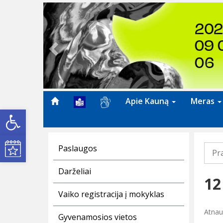
Previous
Apie Kauną
Meras
Open toolbar
Kultūros renginiai
Paslaugos
Pr
Darželiai
12
Vaiko registracija į mokyklas
Atnauj
Gyvenamosios vietos