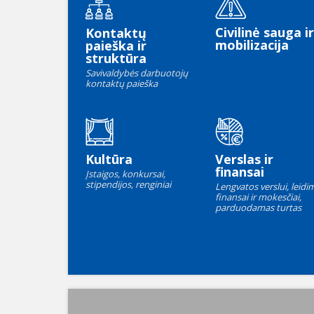
Civilinė sauga ir
Kontaktų
mobilizacija
paieška ir
struktūra
Savivaldybės darbuotojų
kontaktų paieška
Kultūra
Verslas ir
finansai
Įstaigos, konkursai,
stipendijos, renginiai
Lengvatos verslui, leidim
finansai ir mokesčiai,
parduodamas turtas