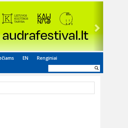
Next
ečiams
EN
Renginiai
Paieškos
forma