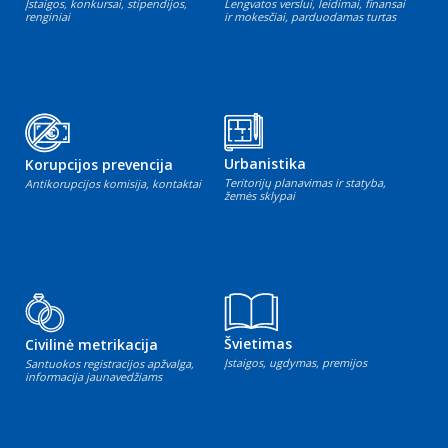
Įstaigos, konkursai, stipendijos,
Lengvatos verslui, leidimai, finansai
renginiai
ir mokesčiai, parduodamas turtas
Urbanistika
Korupcijos prevencija
Teritorijų planavimas ir statyba,
Antikorupcijos komisija, kontaktai
žemės sklypai
Švietimas
Civilinė metrikacija
Įstaigos, ugdymas, premijos
Santuokos registracijos apžvalga,
informacija jaunavedžiams